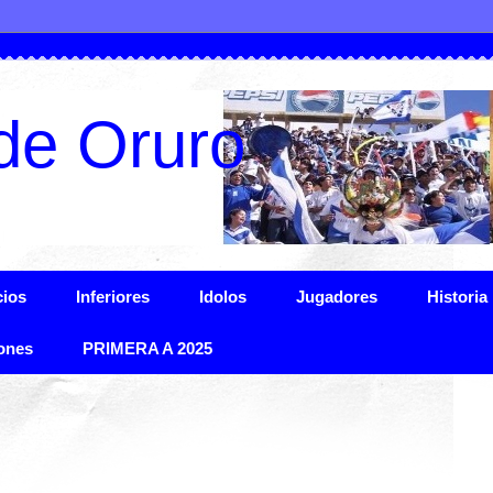
de Oruro
ios
Inferiores
Idolos
Jugadores
Historia
ones
PRIMERA A 2025