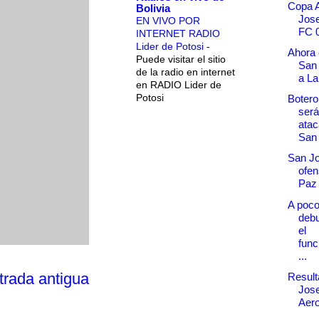
Copa A
Bolivia
Jose
EN VIVO POR
FC 
INTERNET RADIO
Lider de Potosi
-
Ahora 
Puede visitar el sitio
San 
de la radio en internet
a L
en RADIO Lider de
Potosi
Botero
será
atac
San 
San Jo
ofen
Paz 
A poco
debu
el
func
...
trada antigua
Result
Jose
Aero