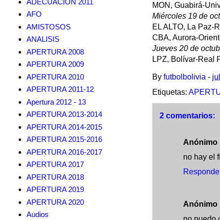
ADECUACION 2011
MON, Guabirá-Univ
AFO
Miércoles 19 de oc
AMISTOSOS
EL ALTO, La Paz-
CBA, Aurora-Orien
ANALISIS
Jueves 20 de octub
APERTURA 2008
LPZ, Bolívar-Real
APERTURA 2009
APERTURA 2010
By
futbolbolivia
-
ju
APERTURA 2011-12
Etiquetas:
APERTU
Apertura 2012 - 13
APERTURA 2013-2014
2 comentarios:
APERTURA 2014-2015
APERTURA 2015-2016
Anónimo
APERTURA 2016-2017
no hay el 
APERTURA 2017
Responde
APERTURA 2018
APERTURA 2019
APERTURA 2020
Anónimo
Audios
no puedo c