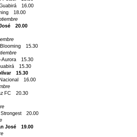
-Guabirá 16.00
oming 18.00
ptiembre
 José 20.00
iembre
o-Blooming 15.30
tiembre
t-Aurora 15.30
Guabirá 15.30
lívar 15.30
-Nacional 16.00
embre
Paz FC 20.30
re
 Strongest 20.00
e
an José 19.00
re