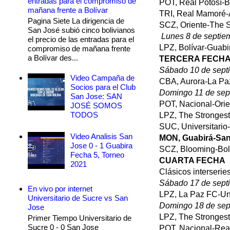
entradas para el compromiso de
POT, Real Potosí-
mañana frente a Bolívar
TRI, Real Mamoré
Pagina Siete La dirigencia de
SCZ, Oriente-The 
San José subió cinco bolivianos
Lunes 8 de septie
el precio de las entradas para el
LPZ, Bolívar-Guab
compromiso de mañana frente
a Bolívar des...
TERCERA FECH
Sábado 10 de sept
Video Campaña de
CBA, Aurora-La P
Socios para el Club
Domingo 11 de sep
San Jose: SAN
POT, Nacional-Ori
JOSÉ SOMOS
TODOS
LPZ, The Stronge
SUC, Universitari
Video Analisis San
MON, Guabirá-Sa
Jose 0 - 1 Guabira
SCZ, Blooming-Bo
Fecha 5, Torneo
CUARTA FECHA
2021
Clásicos interserie
Sábado 17 de sept
En vivo por internet
LPZ, La Paz FC-Un
Universitario de Sucre vs San
Domingo 18 de sep
Jose
LPZ, The Stronges
Primer Tiempo Universitario de
Sucre 0 - 0 San Jose
POT, Nacional-Rea