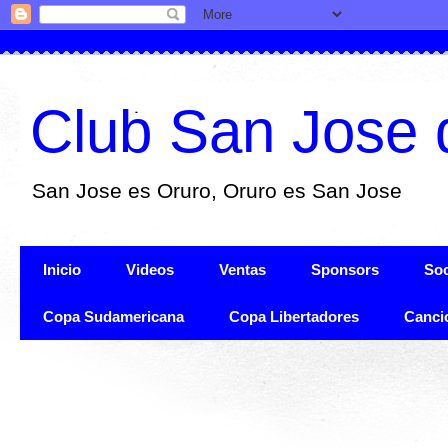
Club San Jose 
San Jose es Oruro, Oruro es San Jose
Inicio
Videos
Ventas
Sponsors
Soc
Copa Sudamericana
Copa Libertadores
Canci