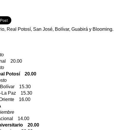
rio, Real Potosí, San José, Bolívar, Guabirá y Blooming.
to
onal 20.00
to
eal Potosí 20.00
sto
-Bolívar 15.30
t-La Paz 15.30
Oriente 16.00
A
tiembre
acional 14.00
iversitario 20.00