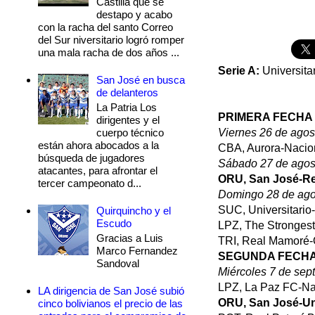
Castilla que se
destapo y acabo
con la racha del santo Correo
del Sur niversitario logró romper
una mala racha de dos años ...
Serie A:
Universita
San José en busca
de delanteros
La Patria Los
PRIMERA FECHA
dirigentes y el
cuerpo técnico
Viernes 26 de agos
están ahora abocados a la
CBA, Aurora-Naci
búsqueda de jugadores
Sábado 27 de agos
atacantes, para afrontar el
ORU, San José-R
tercer campeonato d...
Domingo 28 de ago
SUC, Universitario
Quirquincho y el
Escudo
LPZ, The Stronges
Gracias a Luis
TRI, Real Mamoré-
Marco Fernandez
SEGUNDA FECH
Sandoval
Miércoles 7 de sep
LPZ, La Paz FC-N
LA dirigencia de San José subió
ORU, San José-Un
cinco bolivianos el precio de las