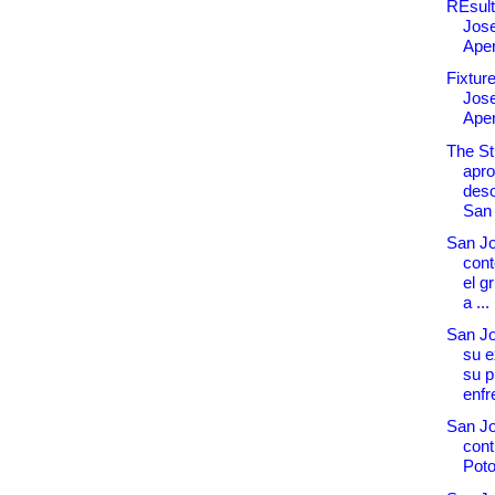
REsult
Jose
Aper
Fixtur
Jose
Aper
The St
apro
des
San 
San Jo
con
el g
a ...
San Jo
su 
su p
enfre
San Jo
cont
Poto