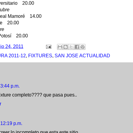
ersitario 20.00
tubre
Real Mamoré 14.00
te 20.00
re
 Potosí 20.00
lio 24, 2011
RA 2011-12
,
FIXTURES
,
SAN JOSE ACTUALIDAD
3:44 p.m.
fixture completo???? que pasa pues..
r
12:19 p.m.
reer lo incompleto que esta este sitio