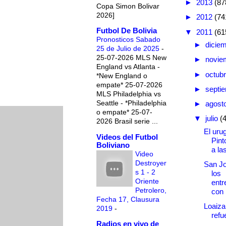
►
2013
(87
Copa Simon Bolivar
2026]
►
2012
(74
Futbol De Bolivia
▼
2011
(61
Pronosticos Sabado
►
dicie
25 de Julio de 2025
-
25-07-2026 MLS New
►
novie
England vs Atlanta -
►
octub
*New England o
empate* 25-07-2026
►
septi
MLS Philadelphia vs
Seattle - *Philadelphia
►
agost
o empate* 25-07-
▼
julio
(
2026 Brasil serie ...
El uru
Videos del Futbol
Pint
Boliviano
a las
Video
Destroyer
San Jo
s 1 - 2
los
Oriente
entr
Petrolero,
con l
Fecha 17, Clausura
Loaiza
2019
-
refu
Radios en vivo de