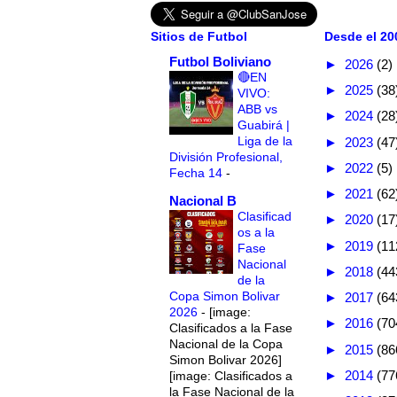
Sitios de Futbol
Desde el 200
Futbol Boliviano
►
2026
(2)
🔴EN
►
2025
(38
VIVO:
ABB vs
►
2024
(28
Guabirá |
Liga de la
►
2023
(47
División Profesional,
►
2022
(5)
Fecha 14
-
►
2021
(62
Nacional B
Clasificad
►
2020
(17
os a la
►
2019
(11
Fase
Nacional
►
2018
(44
de la
Copa Simon Bolivar
►
2017
(64
2026
-
[image:
►
2016
(70
Clasificados a la Fase
Nacional de la Copa
►
2015
(86
Simon Bolivar 2026]
►
2014
(77
[image: Clasificados a
la Fase Nacional de la