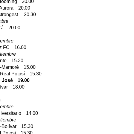
Blooming 20.00
-Aurora 20.00
Strongest 20.30
mbre
irá 20.00
A
iembre
az FC 16.00
tiembre
ente 15.30
st-Mamoré 15.00
o-Real Potosí 15.30
n José 19.00
lívar 18.00
s
iembre
iversitario 14.00
tiembre
t-Bolívar 15.30
l Potosí 15.30