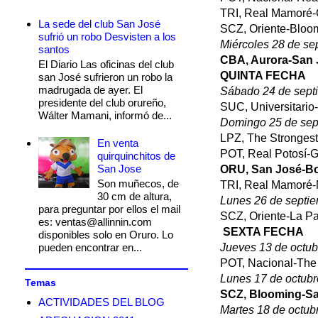
TRI, Real Mamoré
La sede del club San José
SCZ, Oriente-Blo
sufrió un robo Desvisten a los
Miércoles 28 de se
santos
CBA, Aurora-San
El Diario Las oficinas del club
QUINTA FECHA
san José sufrieron un robo la
madrugada de ayer. El
Sábado 24 de sept
presidente del club orureño,
SUC, Universitari
Wálter Mamani, informó de...
Domingo 25 de sep
LPZ, The Stronges
En venta
POT, Real Potosí-
quirquinchitos de
San Jose
ORU, San José-Bo
Son muñecos, de
TRI, Real Mamoré
30 cm de altura,
Lunes 26 de septi
para preguntar por ellos el mail
SCZ, Oriente-La 
es: ventas@allinnin.com
SEXTA FECHA
disponibles solo en Oruro. Lo
pueden encontrar en...
Jueves 13 de octub
POT, Nacional-The
Lunes 17 de octubr
Temas
SCZ, Blooming-S
ACTIVIDADES DEL BLOG
Martes 18 de octub