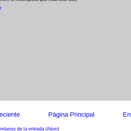
r
eciente
Página Principal
En
ntarios de la entrada (Atom)