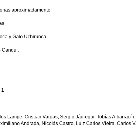
rsonas aproximadamente
as
oca y Galo Uchirunca
o Canqui.
 1
os Lampe, Cristian Vargas, Sergio Jáuregui, Tobías Albarracín
imiliano Andrada, Nicolás Castro, Luiz Carlos Vieira, Carlos 