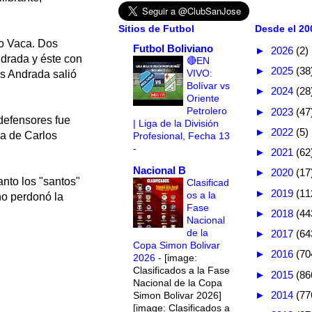
Sitios de Futbol
Desde el 200
ro Vaca. Dos
Futbol Boliviano
►
2026
(2)
ndrada y éste con
🔴EN
►
2025
(38
VIVO:
és Andrada salió
Bolívar vs
►
2024
(28
Oriente
Petrolero
►
2023
(47
defensores fue
| Liga de la División
►
2022
(5)
ia de Carlos
Profesional, Fecha 13
-
►
2021
(62
Nacional B
►
2020
(17
tanto los "santos"
Clasificad
►
2019
(11
os a la
no perdonó la
Fase
►
2018
(44
Nacional
de la
►
2017
(64
Copa Simon Bolivar
►
2016
(70
2026
-
[image:
Clasificados a la Fase
►
2015
(86
Nacional de la Copa
►
2014
(77
Simon Bolivar 2026]
[image: Clasificados a