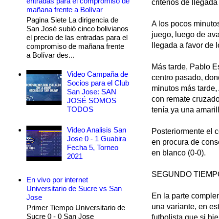
entradas para el compromiso de
criterios de llegad
mañana frente a Bolívar
Pagina Siete La dirigencia de
A los pocos minuto
San José subió cinco bolivianos
juego, luego de ava
el precio de las entradas para el
llegada a favor de l
compromiso de mañana frente
a Bolívar des...
Más tarde, Pablo Es
Video Campaña de
centro pasado, don
Socios para el Club
minutos más tarde,
San Jose: SAN
con remate cruzado
JOSÉ SOMOS
TODOS
tenía ya una amaril
Video Analisis San
Posteriormente el c
Jose 0 - 1 Guabira
en procura de conso
Fecha 5, Torneo
en blanco (0-0).
2021
SEGUNDO TIEMP
En vivo por internet
Universitario de Sucre vs San
En la parte comple
Jose
una variante, en es
Primer Tiempo Universitario de
Sucre 0 - 0 San Jose
futbolista que si b