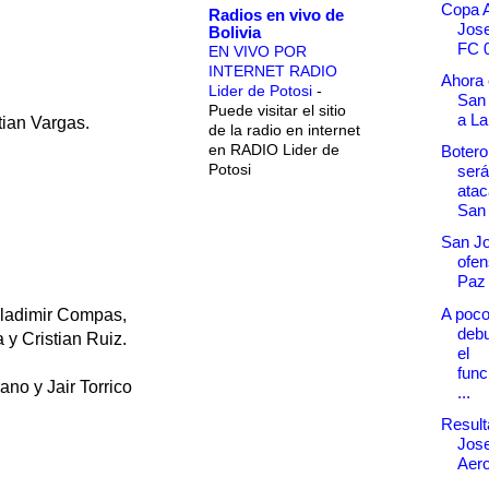
Copa A
Radios en vivo de
Jose
Bolivia
FC 
EN VIVO POR
INTERNET RADIO
Ahora 
Lider de Potosi
-
San 
Puede visitar el sitio
a L
ian Vargas.
de la radio en internet
en RADIO Lider de
Botero
Potosi
será
atac
San 
San Jo
ofen
Paz 
A poco
ladimir Compas,
debu
y Cristian Ruiz.
el
func
o y Jair Torrico
...
Result
Jose
Aero