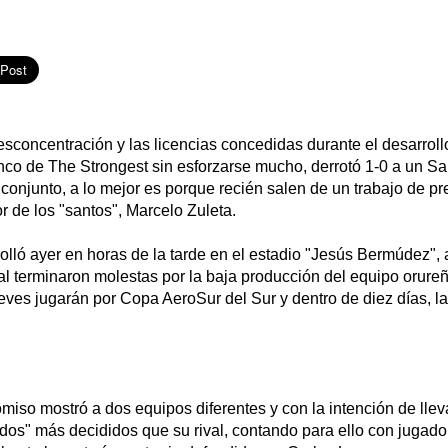
concentración y las licencias concedidas durante el desarroll
nco de The Strongest sin esforzarse mucho, derrotó 1-0 a un S
 conjunto, a lo mejor es porque recién salen de un trabajo de 
r de los "santos", Marcelo Zuleta.
rolló ayer en horas de la tarde en el estadio "Jesús Bermúdez", 
al terminaron molestas por la baja producción del equipo orureñ
eves jugarán por Copa AeroSur del Sur y dentro de diez días, l
miso mostró a dos equipos diferentes y con la intención de lleva
ados" más decididos que su rival, contando para ello con jugad