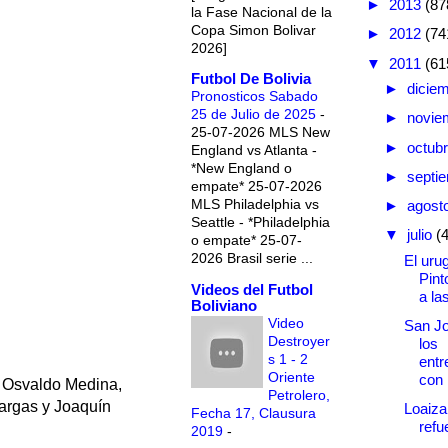
►
2013
(87
la Fase Nacional de la
Copa Simon Bolivar
►
2012
(74
2026]
▼
2011
(61
Futbol De Bolivia
►
dicie
Pronosticos Sabado
25 de Julio de 2025
-
►
novie
25-07-2026 MLS New
►
octub
England vs Atlanta -
*New England o
►
septi
empate* 25-07-2026
MLS Philadelphia vs
►
agost
Seattle - *Philadelphia
▼
julio
(
o empate* 25-07-
2026 Brasil serie ...
El uru
Pint
Videos del Futbol
a las
Boliviano
Video
San Jo
Destroyer
los
s 1 - 2
entr
Oriente
con l
, Osvaldo Medina,
Petrolero,
Vargas y Joaquín
Loaiza
Fecha 17, Clausura
refu
2019
-