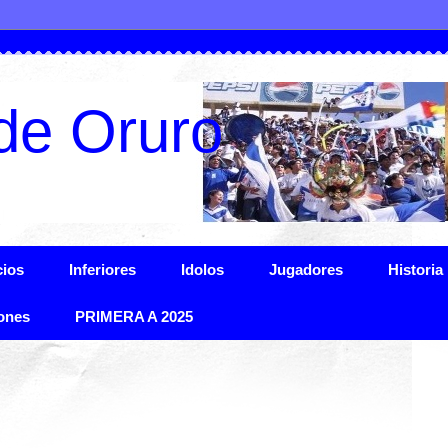
de Oruro
ios
Inferiores
Idolos
Jugadores
Historia
ones
PRIMERA A 2025