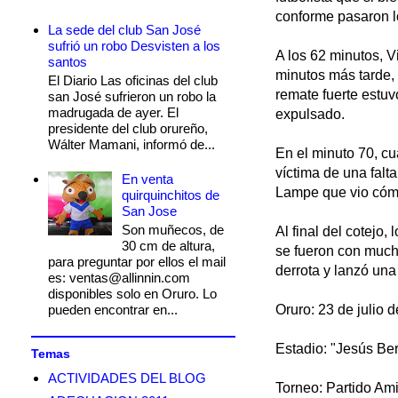
conforme pasaron l
La sede del club San José
sufrió un robo Desvisten a los
A los 62 minutos, V
santos
minutos más tarde, 
El Diario Las oficinas del club
remate fuerte estuv
san José sufrieron un robo la
madrugada de ayer. El
expulsado.
presidente del club orureño,
Wálter Mamani, informó de...
En el minuto 70, c
víctima de una falt
En venta
Lampe que vio cómo
quirquinchitos de
San Jose
Son muñecos, de
Al final del cotejo,
30 cm de altura,
se fueron con much
para preguntar por ellos el mail
derrota y lanzó una 
es: ventas@allinnin.com
disponibles solo en Oruro. Lo
pueden encontrar en...
Oruro: 23 de julio 
Estadio: "Jesús B
Temas
ACTIVIDADES DEL BLOG
Torneo: Partido Am