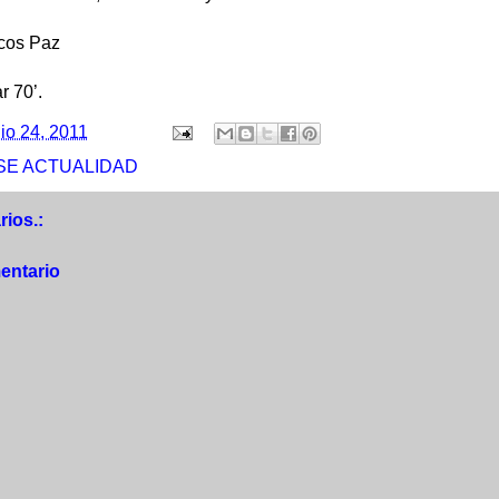
os Paz
 70’.
lio 24, 2011
SE ACTUALIDAD
ios.:
entario