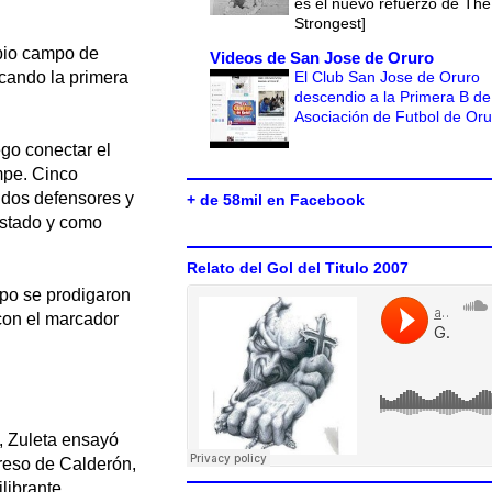
es el nuevo refuerzo de The
Strongest]
opio campo de
Videos de San Jose de Oruro
El Club San Jose de Oruro
ocando la primera
descendio a la Primera B de
Asociación de Futbol de Or
ego conectar el
mpe. Cinco
 dos defensores y
+ de 58mil en Facebook
estado y como
Relato del Gol del Titulo 2007
ipo se prodigaron
 con el marcador
, Zuleta ensayó
greso de Calderón,
librante,