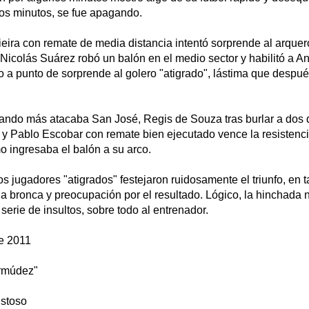
os minutos, se fue apagando.
ieira con remate de media distancia intentó sorprende al arque
Nicolás Suárez robó un balón en el medio sector y habilitó a A
o a punto de sorprende al golero "atigrado", lástima que despu
uando más atacaba San José, Regis de Souza tras burlar a dos 
a y Pablo Escobar con remate bien ejecutado vence la resistenc
 ingresaba el balón a su arco.
 los jugadores "atigrados" festejaron ruidosamente el triunfo, en 
a bronca y preocupación por el resultado. Lógico, la hinchada 
serie de insultos, sobre todo al entrenador.
de 2011
ermúdez"
istoso