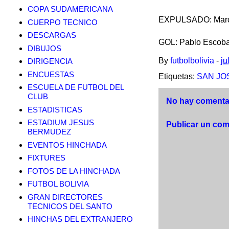
COPA SUDAMERICANA
EXPULSADO: Marc
CUERPO TECNICO
DESCARGAS
GOL: Pablo Escobar
DIBUJOS
By
futbolbolivia
-
ju
DIRIGENCIA
ENCUESTAS
Etiquetas:
SAN JO
ESCUELA DE FUTBOL DEL
CLUB
No hay comentar
ESTADISTICAS
ESTADIUM JESUS
Publicar un com
BERMUDEZ
EVENTOS HINCHADA
FIXTURES
FOTOS DE LA HINCHADA
FUTBOL BOLIVIA
GRAN DIRECTORES
TECNICOS DEL SANTO
HINCHAS DEL EXTRANJERO