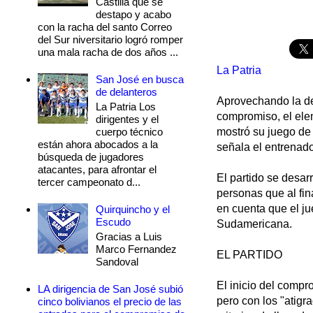
Castilla que se
destapo y acabo
con la racha del santo Correo
del Sur niversitario logró romper
una mala racha de dos años ...
La Patria
San José en busca
de delanteros
Aprovechando la des
La Patria Los
compromiso, el ele
dirigentes y el
cuerpo técnico
mostró su juego de
están ahora abocados a la
señala el entrenado
búsqueda de jugadores
atacantes, para afrontar el
El partido se desar
tercer campeonato d...
personas que al fin
en cuenta que el ju
Quirquincho y el
Escudo
Sudamericana.
Gracias a Luis
Marco Fernandez
EL PARTIDO
Sandoval
El inicio del compro
LA dirigencia de San José subió
pero con los "atigr
cinco bolivianos el precio de las