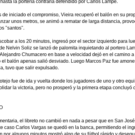
a hasta la portería contraria defendido por Carlos Lampe.
s de iniciado el compromiso, Vieira recuperó el balón en su pr
nzar unos metros, se animó a rematar de larga distancia, prov
os "santos".
cobar a los 20 minutos, ingresó por el sector izquierdo para lu
de Nelvin Soliz se lanzó de palomita inquietando al portero La
 Alejandro Chumacero en base a velocidad dejó en el camino a
 el balón apenas salió desviado. Luego Marcos Paz fue amon
la, tuvo que salir expulsado.
otejo fue de ida y vuelta donde los jugadores de uno y otro equ
lidar la victoria, pero no prosperó y la primera etapa concluyó
O
mentaria, el libreto no cambió en nada a pesar que en San José
te caso Carlos Vargas se quedó en la banca, permitiendo el in
ien por algunos minutos mostró algo de su fútbol rápido y desequi