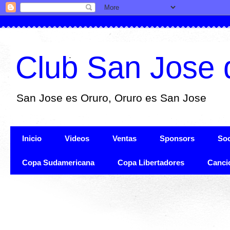
Club San Jose 
San Jose es Oruro, Oruro es San Jose
Inicio
Videos
Ventas
Sponsors
Soc
Copa Sudamericana
Copa Libertadores
Canci