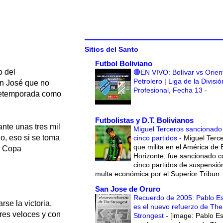
Sitios del Santo
Futbol Boliviano
o del
🔴EN VIVO: Bolívar vs Orien
Petrolero | Liga de la Divisió
an José que no
Profesional, Fecha 13
-
pretemporada como
Futbolistas y D.T. Bolivianos
ante unas tres mil
Miguel Terceros sancionado
o, eso si se toma
cinco partidos
-
Miguel Terce
que milita en el América de 
a Copa
Horizonte, fue sancionado c
cinco partidos de suspensió
multa económica por el Superior Tribun..
San Jose de Oruro
Recuerdo de 2005: Pablo E
rse la victoria,
es el nuevo refuerzo de The
ores veloces y con
Strongest
-
[image: Pablo E