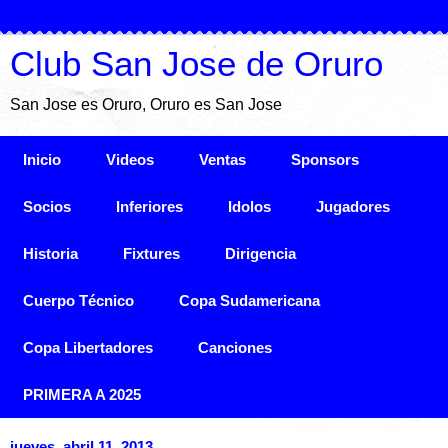
Club San Jose de Oruro
San Jose es Oruro, Oruro es San Jose
Inicio
Videos
Ventas
Sponsors
Socios
Inferiores
Idolos
Jugadores
Historia
Fixtures
Dirigencia
Cuerpo Técnico
Copa Sudamericana
Copa Libertadores
Canciones
PRIMERA A 2025
jueves, abril 11, 2013