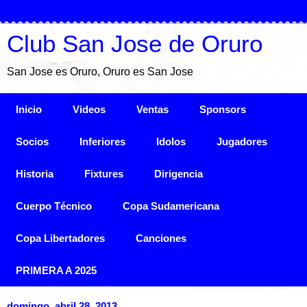
Club San Jose de Oruro
San Jose es Oruro, Oruro es San Jose
Inicio
Videos
Ventas
Sponsors
Socios
Inferiores
Idolos
Jugadores
Historia
Fixtures
Dirigencia
Cuerpo Técnico
Copa Sudamericana
Copa Libertadores
Canciones
PRIMERA A 2025
domingo, abril 28, 2013