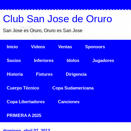
Club San Jose de Oruro
San Jose es Oruro, Oruro es San Jose
Inicio
Videos
Ventas
Sponsors
Socios
Inferiores
Idolos
Jugadores
Historia
Fixtures
Dirigencia
Cuerpo Técnico
Copa Sudamericana
Copa Libertadores
Canciones
PRIMERA A 2025
domingo, abril 07, 2013