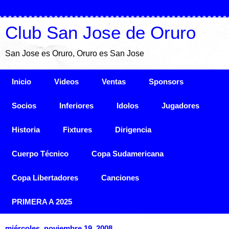
Club San Jose de Oruro
San Jose es Oruro, Oruro es San Jose
Inicio
Videos
Ventas
Sponsors
Socios
Inferiores
Idolos
Jugadores
Historia
Fixtures
Dirigencia
Cuerpo Técnico
Copa Sudamericana
Copa Libertadores
Canciones
PRIMERA A 2025
miércoles, noviembre 19, 2008