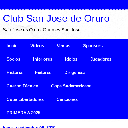
Club San Jose de Oruro
San Jose es Oruro, Oruro es San Jose
Inicio
Videos
Ventas
Sponsors
Socios
Inferiores
Idolos
Jugadores
Historia
Fixtures
Dirigencia
Cuerpo Técnico
Copa Sudamericana
Copa Libertadores
Canciones
PRIMERA A 2025
lunes, septiembre 06, 2010