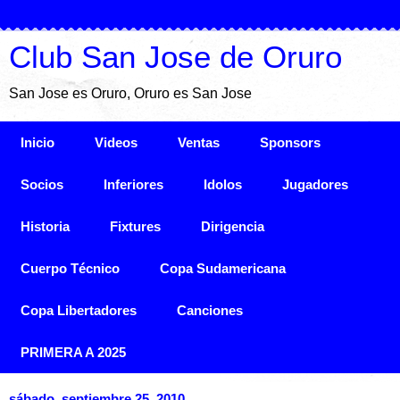
Club San Jose de Oruro
San Jose es Oruro, Oruro es San Jose
Inicio
Videos
Ventas
Sponsors
Socios
Inferiores
Idolos
Jugadores
Historia
Fixtures
Dirigencia
Cuerpo Técnico
Copa Sudamericana
Copa Libertadores
Canciones
PRIMERA A 2025
sábado, septiembre 25, 2010