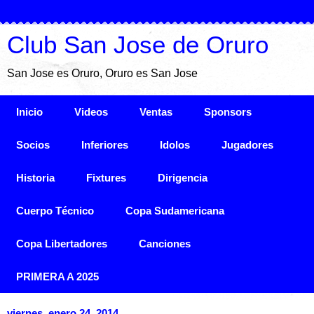
Club San Jose de Oruro
San Jose es Oruro, Oruro es San Jose
Inicio
Videos
Ventas
Sponsors
Socios
Inferiores
Idolos
Jugadores
Historia
Fixtures
Dirigencia
Cuerpo Técnico
Copa Sudamericana
Copa Libertadores
Canciones
PRIMERA A 2025
viernes, enero 24, 2014