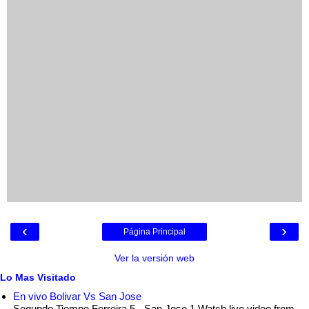
‹
›
Página Principal
Ver la versión web
Lo Mas Visitado
En vivo Bolivar Vs San Jose
Segundo Tiempo Ferreira 5 - San Jose 1 Watch live video from