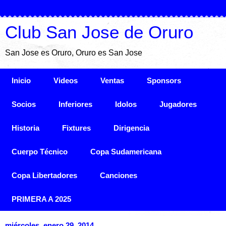
Club San Jose de Oruro
San Jose es Oruro, Oruro es San Jose
Inicio
Videos
Ventas
Sponsors
Socios
Inferiores
Idolos
Jugadores
Historia
Fixtures
Dirigencia
Cuerpo Técnico
Copa Sudamericana
Copa Libertadores
Canciones
PRIMERA A 2025
miércoles, enero 29, 2014