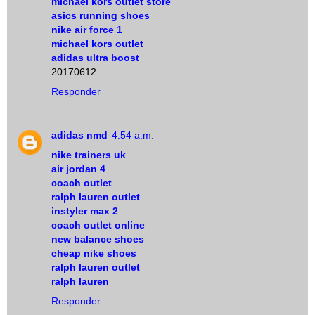
michael kors outlet store
asics running shoes
nike air force 1
michael kors outlet
adidas ultra boost
20170612
Responder
adidas nmd
4:54 a.m.
nike trainers uk
air jordan 4
coach outlet
ralph lauren outlet
instyler max 2
coach outlet online
new balance shoes
cheap nike shoes
ralph lauren outlet
ralph lauren
Responder