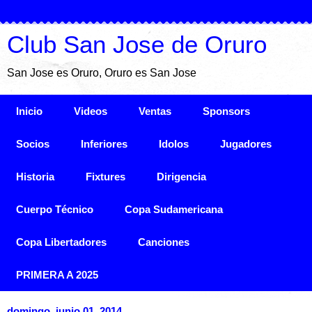
Club San Jose de Oruro
San Jose es Oruro, Oruro es San Jose
Inicio
Videos
Ventas
Sponsors
Socios
Inferiores
Idolos
Jugadores
Historia
Fixtures
Dirigencia
Cuerpo Técnico
Copa Sudamericana
Copa Libertadores
Canciones
PRIMERA A 2025
domingo, junio 01, 2014