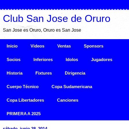
Club San Jose de Oruro
San Jose es Oruro, Oruro es San Jose
Inicio
Videos
Ventas
Sponsors
Socios
Inferiores
Idolos
Jugadores
Historia
Fixtures
Dirigencia
Cuerpo Técnico
Copa Sudamericana
Copa Libertadores
Canciones
PRIMERA A 2025
sábado, junio 28, 2014