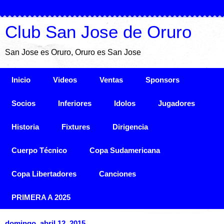
Club San Jose de Oruro
San Jose es Oruro, Oruro es San Jose
Inicio
Videos
Ventas
Sponsors
Socios
Inferiores
Idolos
Jugadores
Historia
Fixtures
Dirigencia
Cuerpo Técnico
Copa Sudamericana
Copa Libertadores
Canciones
PRIMERA A 2025
domingo, abril 12, 2015