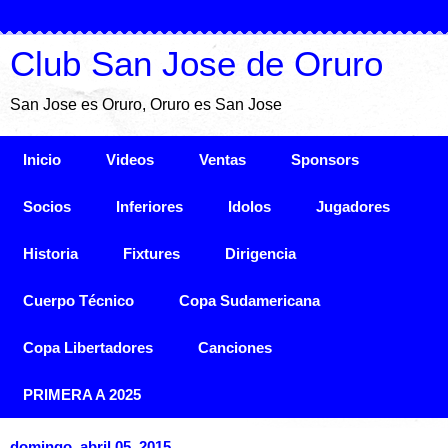
Club San Jose de Oruro
San Jose es Oruro, Oruro es San Jose
Inicio
Videos
Ventas
Sponsors
Socios
Inferiores
Idolos
Jugadores
Historia
Fixtures
Dirigencia
Cuerpo Técnico
Copa Sudamericana
Copa Libertadores
Canciones
PRIMERA A 2025
domingo, abril 05, 2015