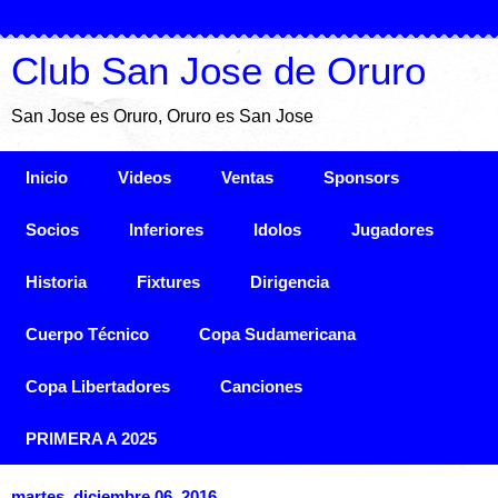
Club San Jose de Oruro
San Jose es Oruro, Oruro es San Jose
Inicio
Videos
Ventas
Sponsors
Socios
Inferiores
Idolos
Jugadores
Historia
Fixtures
Dirigencia
Cuerpo Técnico
Copa Sudamericana
Copa Libertadores
Canciones
PRIMERA A 2025
martes, diciembre 06, 2016