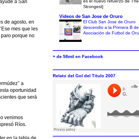
es el nuevo refuerzo de The
e ayude a San
Strongest]
Videos de San Jose de Oruro
El Club San Jose de Oruro
es de agosto, en
descendio a la Primera B de
. "Ese mes que les
Asociación de Futbol de Or
 paro porque no
+ de 58mil en Facebook
Relato del Gol del Titulo 2007
Bermúdez" a
esta oportunidad
scientes que será
no venimos
xpresó Ríos.
er en la tabla de