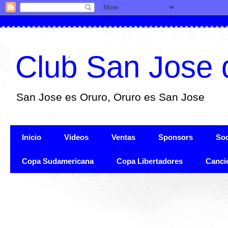
Club San Jose 
San Jose es Oruro, Oruro es San Jose
Inicio
Videos
Ventas
Sponsors
Soc
Copa Sudamericana
Copa Libertadores
Canci