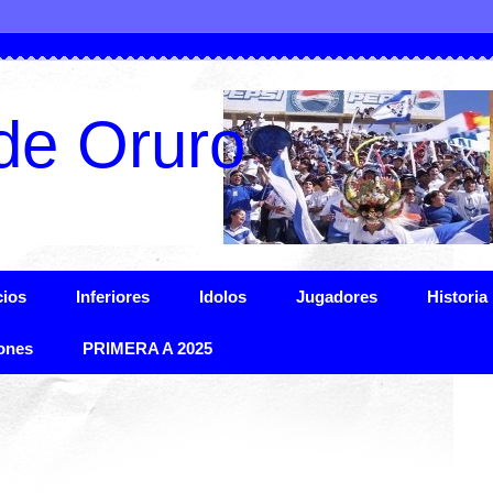
de Oruro
ios
Inferiores
Idolos
Jugadores
Historia
ones
PRIMERA A 2025