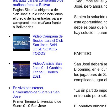
entradas para el compromiso de
"Seguimos así, él 
mañana frente a Bolívar
José, pero ahora no
Pagina Siete La dirigencia de
San José subió cinco bolivianos
Si bien la solución
el precio de las entradas para el
esta oportunidad no
compromiso de mañana frente
a Bolívar des...
debe es para que n
hay solución, pare
Video Campaña de
Socios para el Club
San Jose: SAN
JOSÉ SOMOS
TODOS
PARTIDO
Video Analisis San
San José deberá re
Jose 0 - 1 Guabira
Blooming, en el cu
Fecha 5, Torneo
los jugadores de S
2021
complicado jugar el
En vivo por internet
"Es un partido imp
Universitario de Sucre vs San
entrenado pero sol
Jose
Primer Tiempo Universitario de
Sucre 0 - 0 San Jose
El objetivo principa