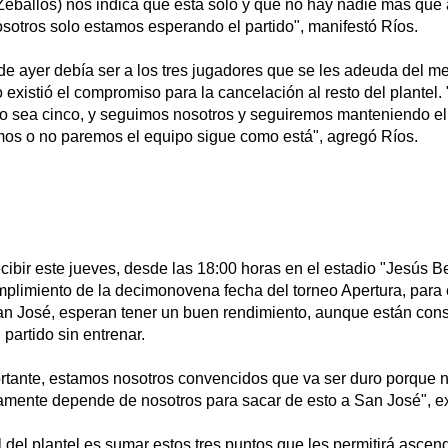
(Zeballos) nos indica que está solo y que no hay nadie más qu
sotros solo estamos esperando el partido", manifestó Ríos.
 de ayer debía ser a los tres jugadores que se les adeuda del m
 existió el compromiso para la cancelación al resto del plantel
o sea cinco, y seguimos nosotros y seguiremos manteniendo el
mos o no paremos el equipo sigue como está", agregó Ríos.
cibir este jueves, desde las 18:00 horas en el estadio "Jesús 
mplimiento de la decimonovena fecha del torneo Apertura, para 
an José, esperan tener un buen rendimiento, aunque están con
 partido sin entrenar.
ortante, estamos nosotros convencidos que va ser duro porque 
amente depende de nosotros para sacar de esto a San José", e
l del plantel es sumar estos tres puntos que les permitirá ascend