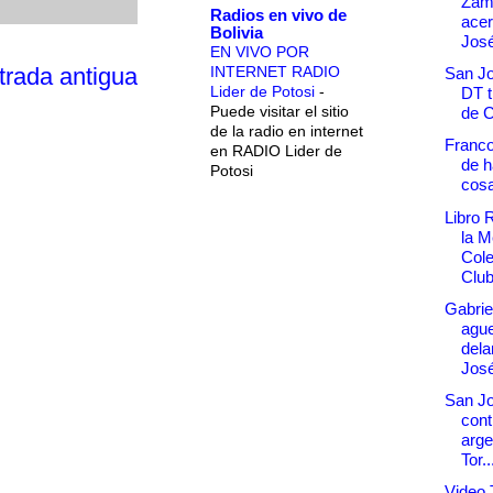
Zam
Radios en vivo de
acer
Bolivia
Jos
EN VIVO POR
INTERNET RADIO
trada antigua
San Jo
Lider de Potosi
-
DT t
Puede visitar el sitio
de C
de la radio en internet
Franco
en RADIO Lider de
de h
Potosi
cosa
Libro 
la M
Cole
Club
Gabrie
ague
dela
José
San Jo
cont
arge
Tor..
Video 