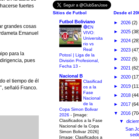
 hacerse fuertes
Sitios de Futbol
Desde el 200
Futbol Boliviano
►
2026
(2)
rar grandes cosas
🔴EN
►
2025
(38
VIVO:
uardameta Emanuel
Universita
►
2024
(28
rio vs
Real
►
2023
(47
ipo para la
Potosí | Liga de la
►
2022
(5)
dirigencia, pues
División Profesional,
Fecha 13
-
►
2021
(62
Nacional B
►
2020
(17
o el tiempo de él
Clasificad
►
2019
(11
os a la
", señaló Franco.
Fase
►
2018
(44
Nacional
de la
►
2017
(64
Copa Simon Bolivar
▼
2016
(70
2026
-
[image:
Clasificados a la Fase
▼
dicie
Nacional de la Copa
San Jo
Simon Bolivar 2026]
sede
[image: Clasificados a