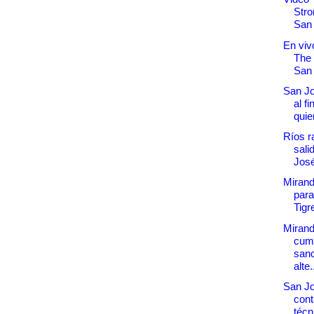
Stro
San
En vivo
The 
San
San Jo
al fi
quie
Ríos ra
sali
José
Mirand
para
Tigr
Mirand
cump
sanc
alte.
San J
cont
técn