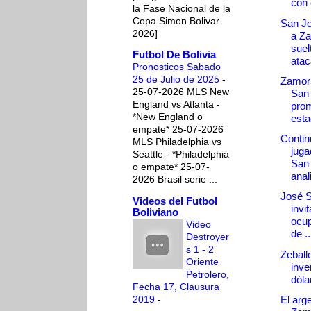
con 
la Fase Nacional de la
Copa Simon Bolivar
San Jo
2026]
a Za
suel
Futbol De Bolivia
atac
Pronosticos Sabado
25 de Julio de 2025
-
Zamor
25-07-2026 MLS New
San
England vs Atlanta -
prom
*New England o
esta
empate* 25-07-2026
Contin
MLS Philadelphia vs
juga
Seattle - *Philadelphia
San 
o empate* 25-07-
anal
2026 Brasil serie ...
José S
Videos del Futbol
invi
Boliviano
ocup
Video
de ..
Destroyer
s 1 - 2
Zeball
Oriente
inve
Petrolero,
dólar
Fecha 17, Clausura
2019
-
El arge