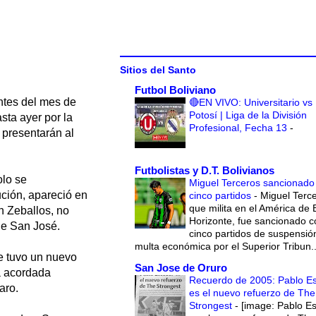
Sitios del Santo
Futbol Boliviano
ntes del mes de
🔴EN VIVO: Universitario vs
Potosí | Liga de la División
sta ayer por la
Profesional, Fecha 13
-
 presentarán al
Futbolistas y D.T. Bolivianos
olo se
Miguel Terceros sancionado
tución, apareció en
cinco partidos
-
Miguel Terce
que milita en el América de 
n Zeballos, no
Horizonte, fue sancionado c
de San José.
cinco partidos de suspensió
multa económica por el Superior Tribun..
se tuvo un nuevo
San Jose de Oruro
a acordada
Recuerdo de 2005: Pablo E
aro.
es el nuevo refuerzo de The
Strongest
-
[image: Pablo E