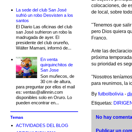
colocaciones, de es
La sede del club San José
de local, sobre todo
sufrió un robo Desvisten a los
santos
"Tenemos que salir 
El Diario Las oficinas del club
pero Dios quiera q
san José sufrieron un robo la
madrugada de ayer. El
Franco.
presidente del club orureño,
Wálter Mamani, informó de...
Ante las declaracio
próxima temporada,
En venta
su prioridad es seg
quirquinchitos de
San Jose
Son muñecos, de
"Nosotros teníamos
30 cm de altura,
para reunirnos, la
para preguntar por ellos el mail
es: ventas@allinnin.com
By
futbolbolivia
-
di
disponibles solo en Oruro. Lo
pueden encontrar en...
Etiquetas:
DIRIGE
No hay comentar
Temas
ACTIVIDADES DEL BLOG
Publicar un com