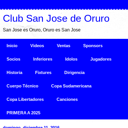
Club San Jose de Oruro
San Jose es Oruro, Oruro es San Jose
Inicio
Videos
Ventas
Sponsors
Socios
Inferiores
Idolos
Jugadores
Historia
Fixtures
Dirigencia
Cuerpo Técnico
Copa Sudamericana
Copa Libertadores
Canciones
PRIMERA A 2025
domingo, diciembre 11, 2016