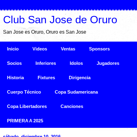
Club San Jose de Oruro
San Jose es Oruro, Oruro es San Jose
Inicio
Videos
Ventas
Sponsors
Socios
Inferiores
Idolos
Jugadores
Historia
Fixtures
Dirigencia
Cuerpo Técnico
Copa Sudamericana
Copa Libertadores
Canciones
PRIMERA A 2025
sábado, diciembre 10, 2016