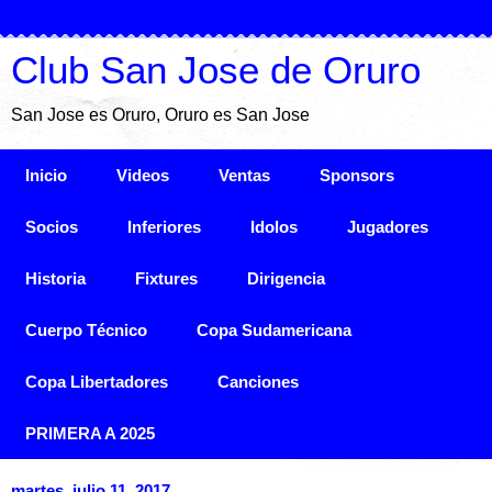
Club San Jose de Oruro
San Jose es Oruro, Oruro es San Jose
Inicio
Videos
Ventas
Sponsors
Socios
Inferiores
Idolos
Jugadores
Historia
Fixtures
Dirigencia
Cuerpo Técnico
Copa Sudamericana
Copa Libertadores
Canciones
PRIMERA A 2025
martes, julio 11, 2017