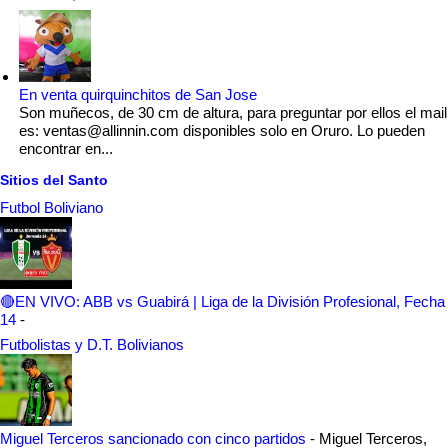
En venta quirquinchitos de San Jose
Son muñecos, de 30 cm de altura, para preguntar por ellos el mail
es: ventas@allinnin.com disponibles solo en Oruro. Lo pueden
encontrar en...
Sitios del Santo
Futbol Boliviano
🔴EN VIVO: ABB vs Guabirá | Liga de la División Profesional, Fecha
14
-
Futbolistas y D.T. Bolivianos
Miguel Terceros sancionado con cinco partidos
-
Miguel Terceros,