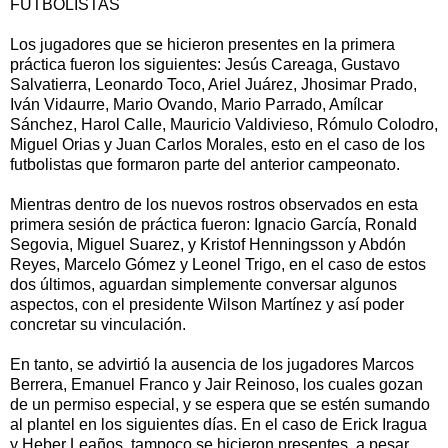
FUTBOLISTAS
Los jugadores que se hicieron presentes en la primera
práctica fueron los siguientes: Jesús Careaga, Gustavo
Salvatierra, Leonardo Toco, Ariel Juárez, Jhosimar Prado,
Iván Vidaurre, Mario Ovando, Mario Parrado, Amílcar
Sánchez, Harol Calle, Mauricio Valdivieso, Rómulo Colodro,
Miguel Orias y Juan Carlos Morales, esto en el caso de los
futbolistas que formaron parte del anterior campeonato.
Mientras dentro de los nuevos rostros observados en esta
primera sesión de práctica fueron: Ignacio García, Ronald
Segovia, Miguel Suarez, y Kristof Henningsson y Abdón
Reyes, Marcelo Gómez y Leonel Trigo, en el caso de estos
dos últimos, aguardan simplemente conversar algunos
aspectos, con el presidente Wilson Martínez y así poder
concretar su vinculación.
En tanto, se advirtió la ausencia de los jugadores Marcos
Berrera, Emanuel Franco y Jair Reinoso, los cuales gozan
de un permiso especial, y se espera que se estén sumando
al plantel en los siguientes días. En el caso de Erick Iragua
y Heber Leaños, tampoco se hicieron presentes, a pesar