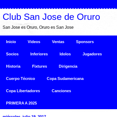
Club San Jose de Oruro
San Jose es Oruro, Oruro es San Jose
Inicio
Videos
Ventas
Sponsors
Socios
Inferiores
Idolos
Jugadores
Historia
Fixtures
Dirigencia
Cuerpo Técnico
Copa Sudamericana
Copa Libertadores
Canciones
PRIMERA A 2025
miércoles, julio 19, 2017