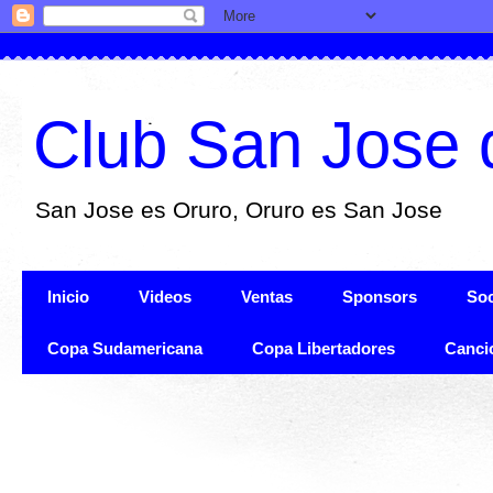
Club San Jose 
San Jose es Oruro, Oruro es San Jose
Inicio
Videos
Ventas
Sponsors
Soc
Copa Sudamericana
Copa Libertadores
Canci