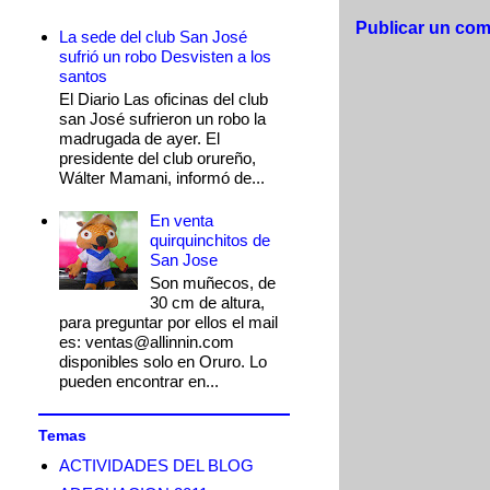
Publicar un com
La sede del club San José
sufrió un robo Desvisten a los
santos
El Diario Las oficinas del club
san José sufrieron un robo la
madrugada de ayer. El
presidente del club orureño,
Wálter Mamani, informó de...
En venta
quirquinchitos de
San Jose
Son muñecos, de
30 cm de altura,
para preguntar por ellos el mail
es: ventas@allinnin.com
disponibles solo en Oruro. Lo
pueden encontrar en...
Temas
ACTIVIDADES DEL BLOG