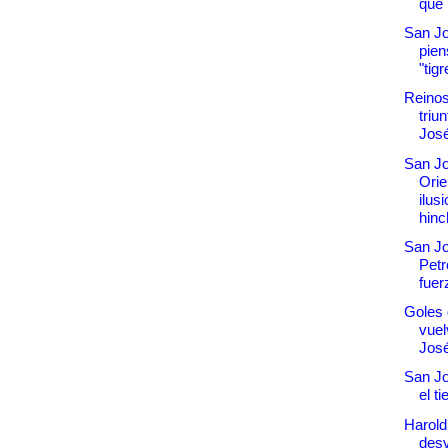
que 
San J
pien
"tigr
Reinos
triu
Jos
San Jo
Orie
ilus
hinc
San Jo
Petr
fuer
Goles
vuel
Jos
San Jo
el t
Harold
desv