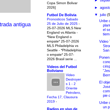
►
septi
Copa Simon Bolivar
2026]
►
agost
▼
julio
(
Futbol De Bolivia
Pronosticos Sabado
Uribe 
trada antigua
25 de Julio de 2025
-
plan
25-07-2026 MLS New
el s
England vs Atlanta -
tiem
*New England o
Video 
empate* 25-07-2026
Stro
MLS Philadelphia vs
San
Seattle - *Philadelphia
o empate* 25-07-
Ponen
2026 Brasil serie ...
cond
césp
Videos del Futbol
Boliviano
"Je
Video
Ber
Destroyer
El obj
s 1 - 2
Jos
Oriente
com
Petrolero,
pie 
Fecha 17, Clausura
2019
-
Uribe 
un p
Radios en vivo de