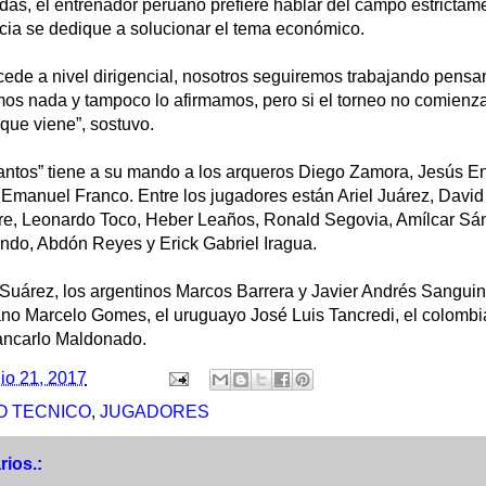
as, el entrenador peruano prefiere hablar del campo estrictame
ncia se dedique a solucionar el tema económico.
cede a nivel dirigencial, nosotros seguiremos trabajando pensa
mos nada y tampoco lo afirmamos, pero si el torneo no comien
que viene”, sostuvo.
“santos” tiene a su mando a los arqueros Diego Zamora, Jesús E
 Emanuel Franco. Entre los jugadores están Ariel Juárez, Davi
rre, Leonardo Toco, Heber Leaños, Ronald Segovia, Amílcar Sá
ndo, Abdón Reyes y Erick Gabriel Iragua.
uárez, los argentinos Marcos Barrera y Javier Andrés Sanguinet
iano Marcelo Gomes, el uruguayo José Luis Tancredi, el colomb
ancarlo Maldonado.
lio 21, 2017
 TECNICO
,
JUGADORES
ios.: