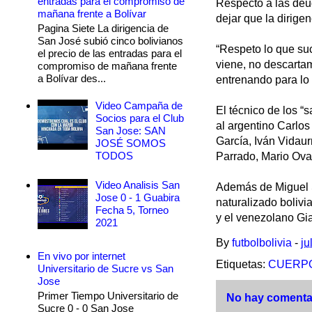
entradas para el compromiso de
Respecto a las deud
mañana frente a Bolívar
dejar que la dirige
Pagina Siete La dirigencia de
San José subió cinco bolivianos
“Respeto lo que su
el precio de las entradas para el
viene, no descarta
compromiso de mañana frente
a Bolívar des...
entrenando para lo 
Video Campaña de
El técnico de los 
Socios para el Club
al argentino Carlos
San Jose: SAN
García, Iván Vidau
JOSÉ SOMOS
TODOS
Parrado, Mario Ova
Video Analisis San
Además de Miguel S
Jose 0 - 1 Guabira
naturalizado boliv
Fecha 5, Torneo
y el venezolano Gi
2021
By
futbolbolivia
-
ju
En vivo por internet
Etiquetas:
CUERPO
Universitario de Sucre vs San
Jose
Primer Tiempo Universitario de
No hay comentar
Sucre 0 - 0 San Jose