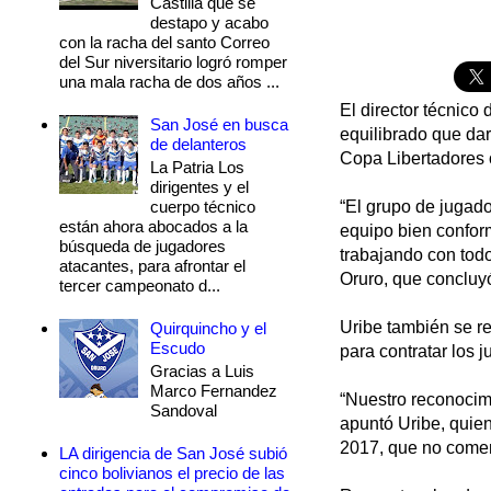
Castilla que se
destapo y acabo
con la racha del santo Correo
del Sur niversitario logró romper
una mala racha de dos años ...
El director técnico
San José en busca
equilibrado que dar
de delanteros
Copa Libertadores 
La Patria Los
dirigentes y el
cuerpo técnico
“El grupo de jugado
están ahora abocados a la
equipo bien confor
búsqueda de jugadores
trabajando con todo
atacantes, para afrontar el
Oruro, que concluyó 
tercer campeonato d...
Uribe también se re
Quirquincho y el
Escudo
para contratar los 
Gracias a Luis
Marco Fernandez
“Nuestro reconocimie
Sandoval
apuntó Uribe, quien
2017, que no comen
LA dirigencia de San José subió
cinco bolivianos el precio de las