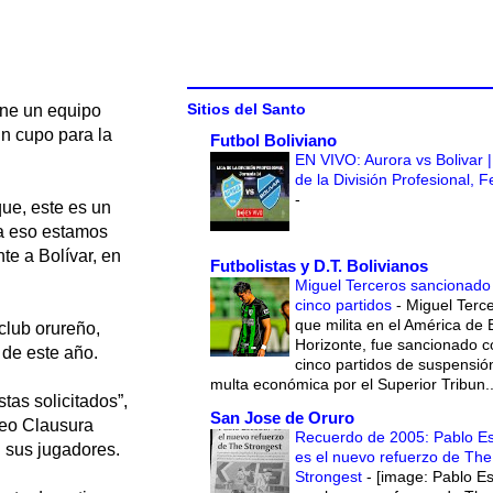
Sitios del Santo
ene un equipo
un cupo para la
Futbol Boliviano
EN VIVO: Aurora vs Bolivar |
de la División Profesional, 
-
ue, este es un
ra eso estamos
te a Bolívar, en
Futbolistas y D.T. Bolivianos
Miguel Terceros sancionado
cinco partidos
-
Miguel Terce
que milita en el América de 
 club orureño,
Horizonte, fue sancionado c
 de este año.
cinco partidos de suspensió
multa económica por el Superior Tribun..
stas solicitados”,
San Jose de Oruro
rneo Clausura
Recuerdo de 2005: Pablo E
 sus jugadores.
es el nuevo refuerzo de The
Strongest
-
[image: Pablo E