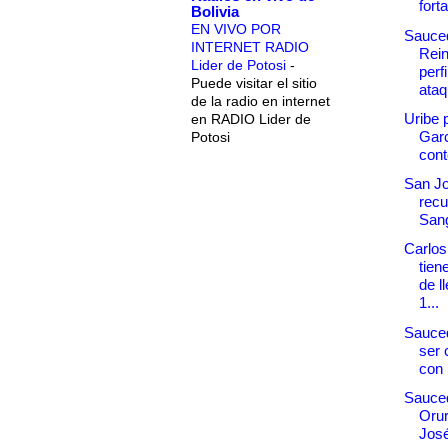
fort
Bolivia
EN VIVO POR
Sauce
INTERNET RADIO
Rei
Lider de Potosi
-
perfi
Puede visitar el sitio
ataq
de la radio en internet
Uribe 
en RADIO Lider de
Garc
Potosi
cont
San Jo
recu
Sang
Carlo
tiene
de l
1...
Sauced
ser
con 
Sauced
Orur
José