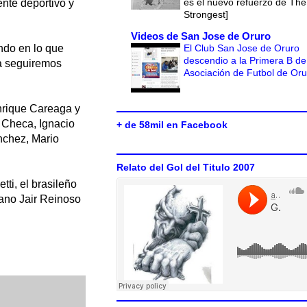
es el nuevo refuerzo de The
nte deportivo y
Strongest]
Videos de San Jose de Oruro
El Club San Jose de Oruro
ndo en lo que
descendio a la Primera B de
za seguiremos
Asociación de Futbol de Or
nrique Careaga y
d Checa, Ignacio
+ de 58mil en Facebook
nchez, Mario
Relato del Gol del Titulo 2007
ti, el brasileño
iano Jair Reinoso