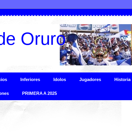
de Oruro
ios
Inferiores
Idolos
Jugadores
Historia
ones
PRIMERA A 2025