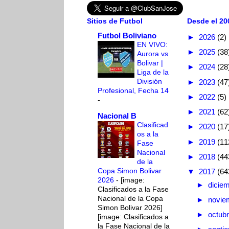
Sitios de Futbol
Desde el 200
Futbol Boliviano
►
2026
(2)
EN VIVO:
►
2025
(38
Aurora vs
Bolivar |
►
2024
(28
Liga de la
División
►
2023
(47
Profesional, Fecha 14
►
2022
(5)
-
►
2021
(62
Nacional B
Clasificad
►
2020
(17
os a la
►
2019
(11
Fase
Nacional
►
2018
(44
de la
Copa Simon Bolivar
▼
2017
(64
2026
-
[image:
►
dicie
Clasificados a la Fase
Nacional de la Copa
►
novie
Simon Bolivar 2026]
►
octub
[image: Clasificados a
la Fase Nacional de la