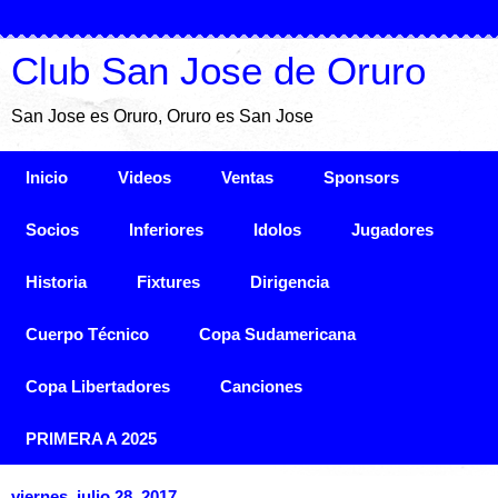
Club San Jose de Oruro
San Jose es Oruro, Oruro es San Jose
Inicio
Videos
Ventas
Sponsors
Socios
Inferiores
Idolos
Jugadores
Historia
Fixtures
Dirigencia
Cuerpo Técnico
Copa Sudamericana
Copa Libertadores
Canciones
PRIMERA A 2025
viernes, julio 28, 2017