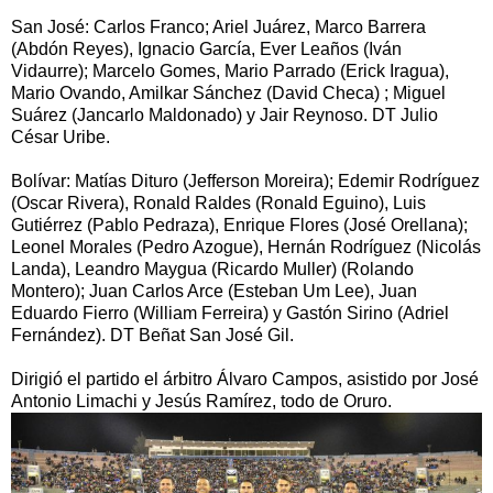
San José: Carlos Franco; Ariel Juárez, Marco Barrera
(Abdón Reyes), Ignacio García, Ever Leaños (Iván
Vidaurre); Marcelo Gomes, Mario Parrado (Erick Iragua),
Mario Ovando, Amilkar Sánchez (David Checa) ; Miguel
Suárez (Jancarlo Maldonado) y Jair Reynoso. DT Julio
César Uribe.
Bolívar: Matías Dituro (Jefferson Moreira); Edemir Rodríguez
(Oscar Rivera), Ronald Raldes (Ronald Eguino), Luis
Gutiérrez (Pablo Pedraza), Enrique Flores (José Orellana);
Leonel Morales (Pedro Azogue), Hernán Rodríguez (Nicolás
Landa), Leandro Maygua (Ricardo Muller) (Rolando
Montero); Juan Carlos Arce (Esteban Um Lee), Juan
Eduardo Fierro (William Ferreira) y Gastón Sirino (Adriel
Fernández). DT Beñat San José Gil.
Dirigió el partido el árbitro Álvaro Campos, asistido por José
Antonio Limachi y Jesús Ramírez, todo de Oruro.