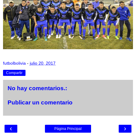
futbolbolivia
-
julio 20, 2017
Compartir
No hay comentarios.:
Publicar un comentario
‹
›
Página Principal