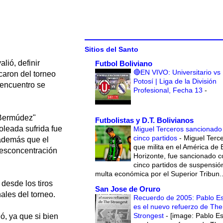
Sitios del Santo
lió, definir
Futbol Boliviano
🔴EN VIVO: Universitario vs
caron del torneo
Potosí | Liga de la División
 encuentro se
Profesional, Fecha 13
-
 Bermúdez"
Futbolistas y D.T. Bolivianos
oleada sufrida fue
Miguel Terceros sancionado
cinco partidos
-
Miguel Terce
, además que el
que milita en el América de 
desconcentración
Horizonte, fue sancionado c
cinco partidos de suspensió
multa económica por el Superior Tribun..
 desde los tiros
San Jose de Oruro
ales del torneo.
Recuerdo de 2005: Pablo E
es el nuevo refuerzo de The
Strongest
-
[image: Pablo E
ó, ya que si bien