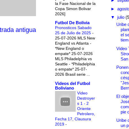
►
septi
la Fase Nacional de la
Copa Simon Bolivar
►
agost
2026]
▼
julio
(
Futbol De Bolivia
Uribe 
Pronosticos Sabado
trada antigua
plan
25 de Julio de 2025
-
el s
25-07-2026 MLS New
tiem
England vs Atlanta -
Video 
*New England o
Stro
empate* 25-07-2026
San
MLS Philadelphia vs
Seattle - *Philadelphia
Ponen
o empate* 25-07-
cond
2026 Brasil serie ...
césp
"Je
Videos del Futbol
Boliviano
Ber
Video
El obj
Destroyer
Jos
s 1 - 2
com
Oriente
pie 
Petrolero,
Fecha 17, Clausura
Uribe 
2019
-
un p