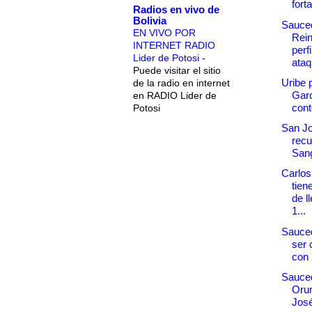
fort
Radios en vivo de
Bolivia
Sauce
EN VIVO POR
Rei
INTERNET RADIO
perfi
Lider de Potosi
-
ataq
Puede visitar el sitio
Uribe 
de la radio en internet
Garc
en RADIO Lider de
cont
Potosi
San Jo
recu
Sang
Carlo
tiene
de l
1...
Sauced
ser
con 
Sauced
Orur
José