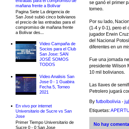
entradas para el compromiso de
se ganó el primer pa
mañana frente a Bolívar
torneo.
Pagina Siete La dirigencia de
San José subió cinco bolivianos
Por su lado, Nacio
el precio de las entradas para el
compromiso de mañana frente
(1-4 y 0-1), pero el
a Bolívar des...
jugador Erwin Cruz,
del Nacional Potosí
Video Campaña de
diferentes en un 
Socios para el Club
San Jose: SAN
JOSÉ SOMOS
Fue una jornada neg
TODOS
presidente Wilson M
10 mil bolivianos.
Video Analisis San
Jose 0 - 1 Guabira
Las llaves de semi
Fecha 5, Torneo
Petrolero jugará co
2021
By
futbolbolivia
-
ju
En vivo por internet
Etiquetas:
APERTU
Universitario de Sucre vs San
Jose
Primer Tiempo Universitario de
No hay comentar
Sucre 0 - 0 San Jose