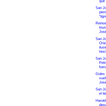
que 
San J
pien
"tigr
Reinos
triu
Jos
San Jo
Orie
ilus
hinc
San Jo
Petr
fuer
Goles
vuel
Jos
San Jo
el t
Harold
desv