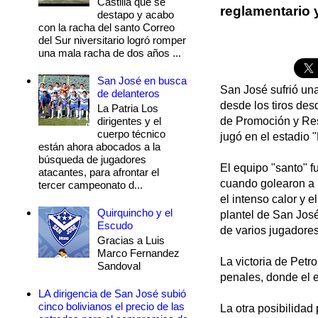
Castilla que se
reglamentario 
destapo y acabo
con la racha del santo Correo
del Sur niversitario logró romper
una mala racha de dos años ...
San José en busca
San José sufrió una 
de delanteros
desde los tiros des
La Patria Los
dirigentes y el
de Promoción y Rese
cuerpo técnico
jugó en el estadio 
están ahora abocados a la
búsqueda de jugadores
El equipo "santo" 
atacantes, para afrontar el
cuando golearon a P
tercer campeonato d...
el intenso calor y 
Quirquincho y el
plantel de San Jos
Escudo
de varios jugadores
Gracias a Luis
Marco Fernandez
La victoria de Petr
Sandoval
penales, donde el e
LA dirigencia de San José subió
cinco bolivianos el precio de las
La otra posibilidad 