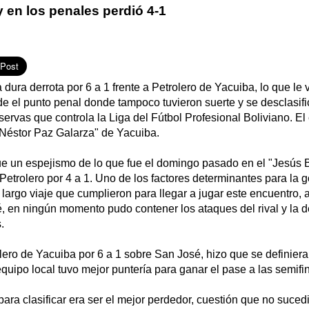
y en los penales perdió 4-1
dura derrota por 6 a 1 frente a Petrolero de Yacuiba, lo que le va
de el punto penal donde tampoco tuvieron suerte y se desclasifi
rvas que controla la Liga del Fútbol Profesional Boliviano. El
"Néstor Paz Galarza" de Yacuiba.
fue un espejismo de lo que fue el domingo pasado en el "Jesús
etrolero por 4 a 1. Uno de los factores determinantes para la g
el largo viaje que cumplieron para llegar a jugar este encuentro
é, en ningún momento pudo contener los ataques del rival y la 
.
olero de Yacuiba por 6 a 1 sobre San José, hizo que se definiera
quipo local tuvo mejor puntería para ganar el pase a las semifin
para clasificar era ser el mejor perdedor, cuestión que no sucedi