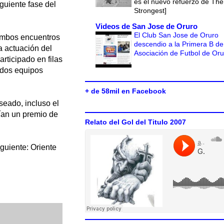
es el nuevo refuerzo de The
iguiente fase del
Strongest]
Videos de San Jose de Oruro
El Club San Jose de Oruro
 ambos encuentros
descendio a la Primera B de
la actuación del
Asociación de Futbol de Or
rticipado en filas
 dos equipos
+ de 58mil en Facebook
seado, incluso el
rían un premio de
Relato del Gol del Titulo 2007
guiente: Oriente