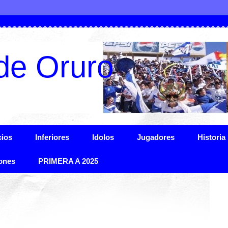
de Oruro
ios
Inferiores
Idolos
Jugadores
Historia
ones
PRIMERA A 2025