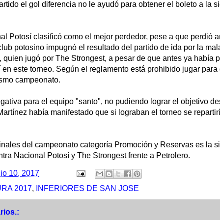
rtido el gol diferencia no le ayudó para obtener el boleto a la s
nal Potosí clasificó como el mejor perdedor, pese a que perdió
 club potosino impugnó el resultado del partido de ida por la ma
 quien jugó por The Strongest, a pesar de que antes ya había pa
 en este torneo. Según el reglamento está prohibido jugar para
mismo campeonato.
ativa para el equipo "santo", no pudiendo lograr el objetivo de
artínez había manifestado que si lograban el torneo se reparti
finales del campeonato categoría Promoción y Reservas es la si
ntra Nacional Potosí y The Strongest frente a Petrolero.
lio 10, 2017
RA 2017
,
INFERIORES DE SAN JOSE
ios.: