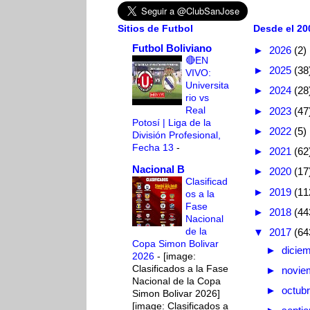
Sitios de Futbol
Desde el 200
Futbol Boliviano
►
2026
(2)
🔴EN
►
2025
(38
VIVO:
Universita
►
2024
(28
rio vs
Real
►
2023
(47
Potosí | Liga de la
►
2022
(5)
División Profesional,
Fecha 13
-
►
2021
(62
Nacional B
►
2020
(17
Clasificad
►
2019
(11
os a la
Fase
►
2018
(44
Nacional
de la
▼
2017
(64
Copa Simon Bolivar
►
dicie
2026
-
[image:
Clasificados a la Fase
►
novie
Nacional de la Copa
►
octub
Simon Bolivar 2026]
[image: Clasificados a