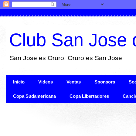
Club San Jose 
San Jose es Oruro, Oruro es San Jose
Inicio
Videos
Ventas
Sponsors
Soc
Copa Sudamericana
Copa Libertadores
Canci