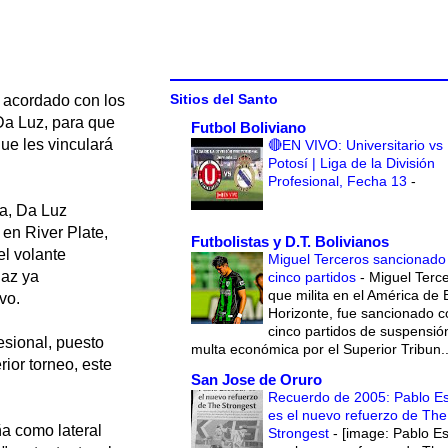
Sitios del Santo
o acordado con los
Da Luz, para que
Futbol Boliviano
que les vinculará
🔴EN VIVO: Universitario vs
Potosí | Liga de la División
Profesional, Fecha 13
-
ía, Da Luz
 en River Plate,
Futbolistas y D.T. Bolivianos
el volante
Miguel Terceros sancionado
Paz ya
cinco partidos
-
Miguel Terce
que milita en el América de 
vo.
Horizonte, fue sancionado c
cinco partidos de suspensió
esional, puesto
multa económica por el Superior Tribun..
ior torneo, este
San Jose de Oruro
Recuerdo de 2005: Pablo E
es el nuevo refuerzo de The
ña como lateral
Strongest
-
[image: Pablo E