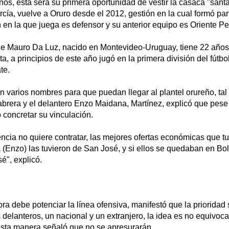
ños, está será su primera oportunidad de vestir la casaca "santa"
cía, vuelve a Oruro desde el 2012, gestión en la cual formó part
n en la que juega es defensor y su anterior equipo es Oriente Pe
e Mauro Da Luz, nacido en Montevideo-Uruguay, tiene 22 año
 a principios de este año jugó en la primera división del fútbo
te.
n varios nombres para que puedan llegar al plantel orureño, tal 
brera y el delantero Enzo Maidana, Martínez, explicó que pese 
 concretar su vinculación.
encia no quiere contratar, las mejores ofertas económicas que t
(Enzo) las tuvieron de San José, y si ellos se quedaban en Bo
é", explicó.
a debe potenciar la línea ofensiva, manifestó que la prioridad 
 delanteros, un nacional y un extranjero, la idea es no equivoc
esta manera señaló que no se apresurarán.