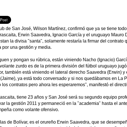
lub de San José, Wilson Martínez, confirmó que ya se tiene tod
rascaita, Erwin Saavedra, Ignacio García y el uruguayo Mauro 
stan la divisa "santa", solamente restaría la firmar del contrato 
a por una gestión y media.
eguen y pongan su rúbrica, están viniendo Nacho (Ignacio) Garc
volante zurdo es de la primera división del fútbol uruguayo jugó
, también está viniendo el lateral derecho Saavedra (Erwin) y 
a (Jaime), ya está todo conversado y si nos quedábamos en La 
los contratos pero ahora les esperaremos", manifestó el directi
ascaita, tiene 23 años y San José será su segundo equipo prof
ar la gestión 2011 y permaneció en la "academia" hasta el anter
mpeña como volante ofensivo.
ilas de Bolívar, es el orureño Erwin Saavedra, que se desempe