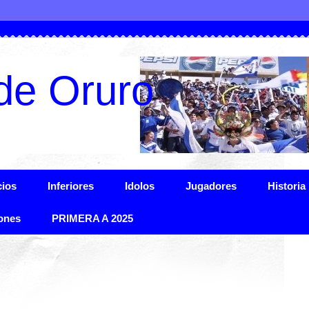
de Oruro
ios
Inferiores
Idolos
Jugadores
Historia
ones
PRIMERA A 2025