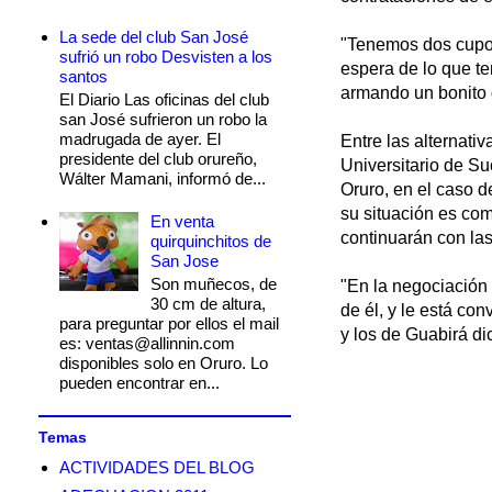
La sede del club San José
"Tenemos dos cupos
sufrió un robo Desvisten a los
espera de lo que t
santos
armando un bonito g
El Diario Las oficinas del club
san José sufrieron un robo la
madrugada de ayer. El
Entre las alternativ
presidente del club orureño,
Universitario de Su
Wálter Mamani, informó de...
Oruro, en el caso 
su situación es com
En venta
continuarán con las
quirquinchitos de
San Jose
Son muñecos, de
"En la negociación
30 cm de altura,
de él, y le está co
para preguntar por ellos el mail
y los de Guabirá di
es: ventas@allinnin.com
disponibles solo en Oruro. Lo
pueden encontrar en...
Temas
ACTIVIDADES DEL BLOG