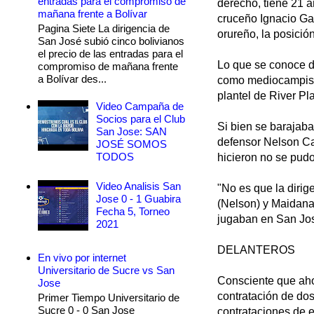
entradas para el compromiso de
derecho, tiene 21 a
mañana frente a Bolívar
cruceño Ignacio Gar
Pagina Siete La dirigencia de
orureño, la posició
San José subió cinco bolivianos
el precio de las entradas para el
Lo que se conoce d
compromiso de mañana frente
a Bolívar des...
como mediocampista,
plantel de River Pla
Video Campaña de
Socios para el Club
Si bien se barajaba
San Jose: SAN
defensor Nelson Ca
JOSÉ SOMOS
TODOS
hicieron no se pudo
Video Analisis San
"No es que la dirig
Jose 0 - 1 Guabira
(Nelson) y Maidana 
Fecha 5, Torneo
jugaban en San Jos
2021
DELANTEROS
En vivo por internet
Universitario de Sucre vs San
Consciente que ahor
Jose
contratación de dos
Primer Tiempo Universitario de
Sucre 0 - 0 San Jose
contrataciones de 