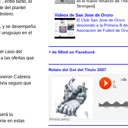
es el nuevo refuerzo de The
, entre tanto, el
Strongest]
e del plantel
trolero.
Videos de San Jose de Oruro
El Club San Jose de Oruro
descendio a la Primera B de
s, y se desempeña
Asociación de Futbol de Or
l uruguayo en el
el caso del
+ de 58mil en Facebook
a las ofertas que
Relato del Gol del Titulo 2007
uvieron Cabrera
livia seguro que
será la
arse en estas