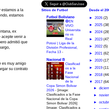
 estamos a la
Sitios de Futbol
Desde el 200
yendo, estamos
Futbol Boliviano
►
2026
(2)
🔴EN
►
2025
(38
VIVO:
Universita
intana, ex
►
2024
(28
rio vs
e acepte venir a
Real
►
2023
(47
pero admitió que
Potosí | Liga de la
►
2022
(5)
bargo,
División Profesional,
Fecha 13
-
►
2021
(62
Nacional B
►
2020
(17
ue es muy amigo
Clasificad
►
2019
(11
os a la
argar su contrato
Fase
►
2018
(44
Nacional
de la
▼
2017
(64
Copa Simon Bolivar
►
dicie
2026
-
[image:
Clasificados a la Fase
►
novie
Nacional de la Copa
►
octub
Simon Bolivar 2026]
[image: Clasificados a