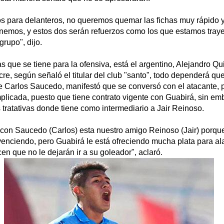
 para delanteros, no queremos quemar las fichas muy rápido y
enemos, y estos dos serán refuerzos como los que estamos tra
rupo", dijo.
as que se tiene para la ofensiva, está el argentino, Alejandro Qu
cre, según señaló el titular del club "santo", todo dependerá qu
de Carlos Saucedo, manifestó que se conversó con el atacante, 
plicada, puesto que tiene contrato vigente con Guabirá, sin em
 tratativas donde tiene como intermediario a Jair Reinoso.
 con Saucedo (Carlos) esta nuestro amigo Reinoso (Jair) porq
nvenciendo, pero Guabirá le está ofreciendo mucha plata para al
cen que no le dejarán ir a su goleador", aclaró.