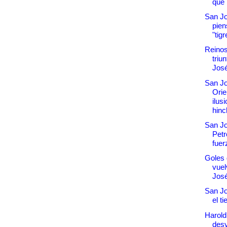
que 
San J
pien
"tigr
Reinos
triu
Jos
San Jo
Orie
ilus
hinc
San Jo
Petr
fuer
Goles
vuel
Jos
San Jo
el t
Harold
desv