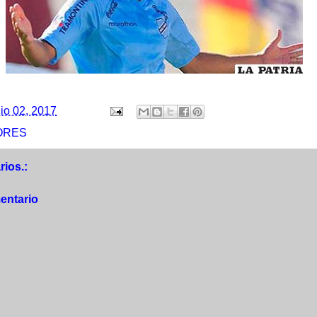
lio 02, 2017
ORES
ios.:
entario