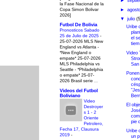
►
septi
la Fase Nacional de la
Copa Simon Bolivar
►
agost
2026]
▼
julio
(
Futbol De Bolivia
Uribe 
Pronosticos Sabado
plan
25 de Julio de 2025
-
el s
25-07-2026 MLS New
tiem
England vs Atlanta -
Video 
*New England o
Stro
empate* 25-07-2026
San
MLS Philadelphia vs
Seattle - *Philadelphia
Ponen
o empate* 25-07-
cond
2026 Brasil serie ...
césp
"Je
Videos del Futbol
Boliviano
Ber
Video
El obj
Destroyer
Jos
s 1 - 2
com
Oriente
pie 
Petrolero,
Fecha 17, Clausura
Uribe 
2019
-
un p