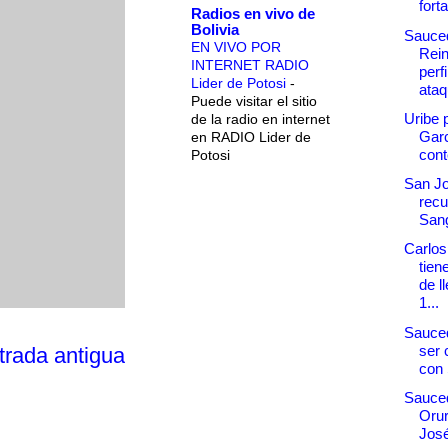
fort
Radios en vivo de
Bolivia
Sauce
EN VIVO POR
Rei
INTERNET RADIO
perfi
Lider de Potosi
-
ataq
Puede visitar el sitio
Uribe 
de la radio en internet
Garc
en RADIO Lider de
cont
Potosi
San Jo
recu
Sang
Carlo
tiene
de l
1...
Sauced
ser
trada antigua
con 
Sauced
Orur
José