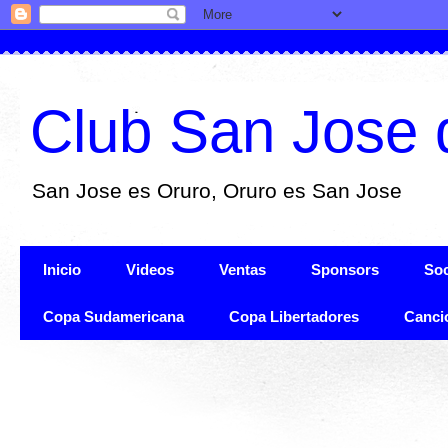
Club San Jose 
San Jose es Oruro, Oruro es San Jose
Inicio
Videos
Ventas
Sponsors
Soc
Copa Sudamericana
Copa Libertadores
Canci