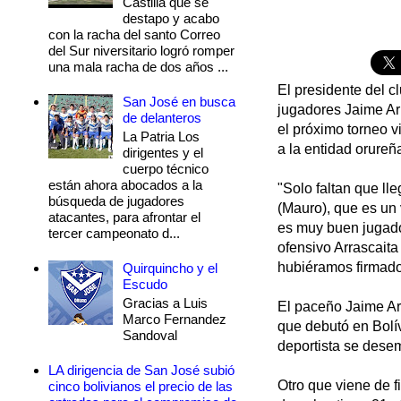
Castilla que se
destapo y acabo
con la racha del santo Correo
del Sur niversitario logró romper
una mala racha de dos años ...
El presidente del c
San José en busca
jugadores Jaime Ar
de delanteros
el próximo torneo vi
La Patria Los
a la entidad orureñ
dirigentes y el
cuerpo técnico
están ahora abocados a la
"Solo faltan que ll
búsqueda de jugadores
(Mauro), que es un 
atacantes, para afrontar el
es muy buen jugador
tercer campeonato d...
ofensivo Arrascait
hubiéramos firmado 
Quirquincho y el
Escudo
Gracias a Luis
El paceño Jaime Ar
Marco Fernandez
que debutó en Bolív
Sandoval
deportista se dese
LA dirigencia de San José subió
Otro que viene de f
cinco bolivianos el precio de las