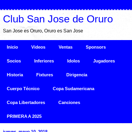
Club San Jose de Oruro
San Jose es Oruro, Oruro es San Jose
Inicio
Videos
Ventas
Sponsors
Socios
Inferiores
Idolos
Jugadores
Historia
Fixtures
Dirigencia
Cuerpo Técnico
Copa Sudamericana
Copa Libertadores
Canciones
PRIMERA A 2025
jueves, mayo 10, 2018