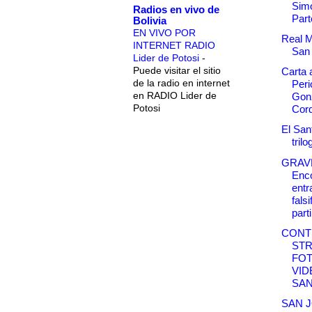
Simo
Radios en vivo de
Parte
Bolivia
EN VIVO POR
Real M
INTERNET RADIO
San
Lider de Potosi
-
Puede visitar el sitio
Carta a
de la radio en internet
Peri
en RADIO Lider de
Gon
Potosi
Cor
El Sant
trilo
GRAV
Enco
entr
fals
parti
CONT
ST
FOT
VID
SAN
SAN J