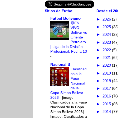
Sitios de Futbol
Desde el 200
Futbol Boliviano
►
2026
(2)
🔴EN
►
2025
(38
VIVO:
Bolívar vs
►
2024
(28
Oriente
Petrolero
►
2023
(47
| Liga de la División
►
2022
(5)
Profesional, Fecha 13
-
►
2021
(62
Nacional B
►
2020
(17
Clasificad
►
2019
(11
os a la
Fase
►
2018
(44
Nacional
de la
►
2017
(64
Copa Simon Bolivar
►
2016
(70
2026
-
[image:
Clasificados a la Fase
►
2015
(86
Nacional de la Copa
►
2014
(77
Simon Bolivar 2026]
[image: Clasificados a