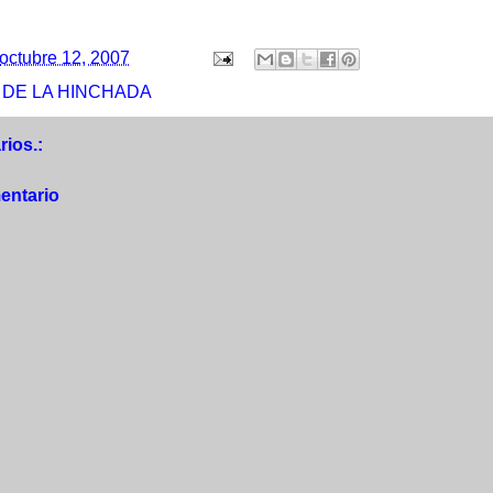
octubre 12, 2007
 DE LA HINCHADA
ios.:
entario