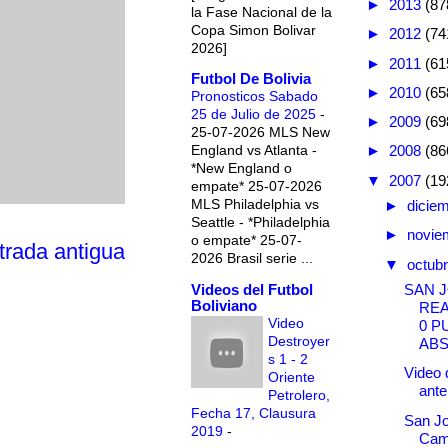
►
2013
(87
la Fase Nacional de la
Copa Simon Bolivar
►
2012
(74
2026]
►
2011
(61
Futbol De Bolivia
►
2010
(65
Pronosticos Sabado
25 de Julio de 2025
-
►
2009
(69
25-07-2026 MLS New
England vs Atlanta -
►
2008
(86
*New England o
▼
2007
(19
empate* 25-07-2026
MLS Philadelphia vs
►
dicie
Seattle - *Philadelphia
►
novie
o empate* 25-07-
trada antigua
2026 Brasil serie ...
▼
octub
Videos del Futbol
SAN J
Boliviano
RE
Video
0 P
Destroyer
AB
s 1 - 2
Video 
Oriente
ant
Petrolero,
Fecha 17, Clausura
San J
2019
-
Cam