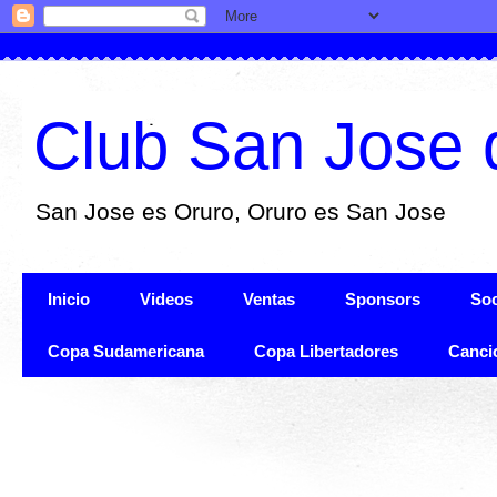
Club San Jose 
San Jose es Oruro, Oruro es San Jose
Inicio
Videos
Ventas
Sponsors
Soc
Copa Sudamericana
Copa Libertadores
Canci