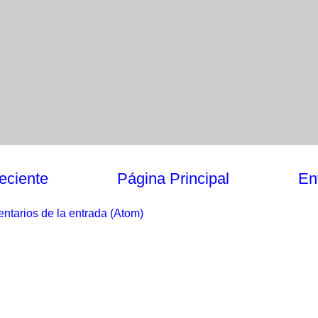
eciente
Página Principal
En
ntarios de la entrada (Atom)