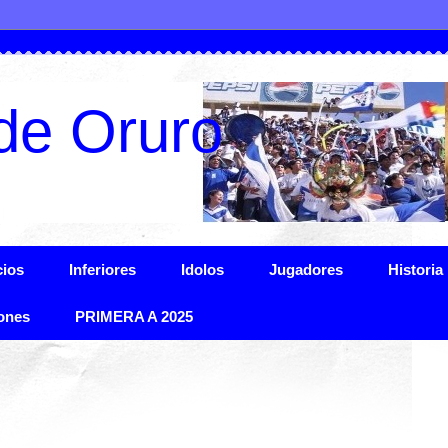
de Oruro
ios
Inferiores
Idolos
Jugadores
Historia
ones
PRIMERA A 2025