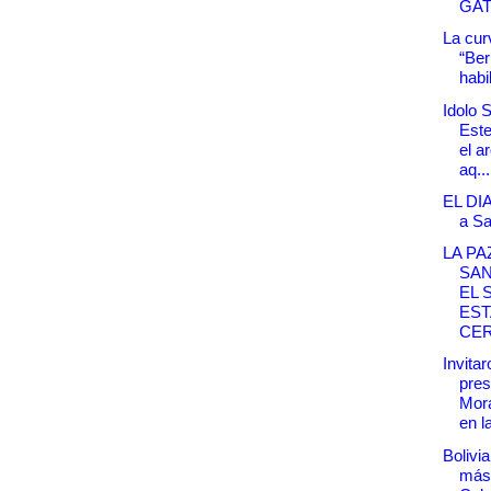
GAT
La cur
“Ber
habil
Idolo S
Este
el a
aq...
EL DI
a S
LA PAZ
SAN
EL 
EST
CER
Invitar
pres
Mora
en la
Bolivi
más