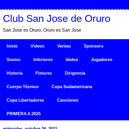
Club San Jose de Oruro
San Jose es Oruro, Oruro es San Jose
Inicio
Videos
Ventas
Sponsors
Socios
Inferiores
Idolos
Jugadores
Historia
Fixtures
Dirigencia
Cuerpo Técnico
Copa Sudamericana
Copa Libertadores
Canciones
PRIMERA A 2025
miércoles, octubre 26, 2011