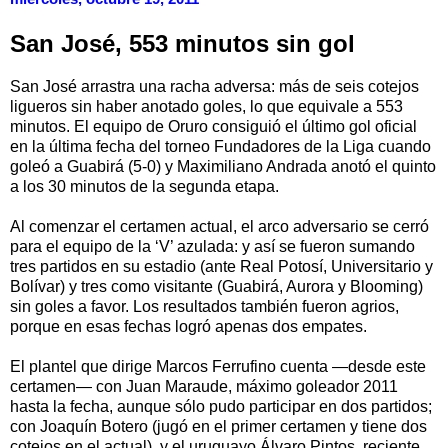
San José, 553 minutos sin gol
San José arrastra una racha adversa: más de seis cotejos
ligueros sin haber anotado goles, lo que equivale a 553
minutos. El equipo de Oruro consiguió el último gol oficial
en la última fecha del torneo Fundadores de la Liga cuando
goleó a Guabirá (5-0) y Maximiliano Andrada anotó el quinto
a los 30 minutos de la segunda etapa.
Al comenzar el certamen actual, el arco adversario se cerró
para el equipo de la ‘V’ azulada: y así se fueron sumando
tres partidos en su estadio (ante Real Potosí, Universitario y
Bolívar) y tres como visitante (Guabirá, Aurora y Blooming)
sin goles a favor. Los resultados también fueron agrios,
porque en esas fechas logró apenas dos empates.
El plantel que dirige Marcos Ferrufino cuenta —desde este
certamen— con Juan Maraude, máximo goleador 2011
hasta la fecha, aunque sólo pudo participar en dos partidos;
con Joaquín Botero (jugó en el primer certamen y tiene dos
cotejos en el actual), y el uruguayo Álvaro Pintos, reciente