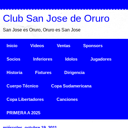
Club San Jose de Oruro
San Jose es Oruro, Oruro es San Jose
Inicio
Videos
Ventas
Sponsors
Socios
Inferiores
Idolos
Jugadores
Historia
Fixtures
Dirigencia
Cuerpo Técnico
Copa Sudamericana
Copa Libertadores
Canciones
PRIMERA A 2025
miércoles, octubre 19, 2011