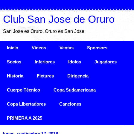
Club San Jose de Oruro
San Jose es Oruro, Oruro es San Jose
Inicio
Videos
Ventas
Sponsors
Socios
Inferiores
Idolos
Jugadores
Historia
Fixtures
Dirigencia
Cuerpo Técnico
Copa Sudamericana
Copa Libertadores
Canciones
PRIMERA A 2025
lunes, septiembre 17, 2018