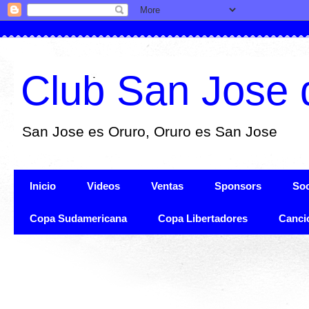
Club San Jose 
San Jose es Oruro, Oruro es San Jose
Inicio
Videos
Ventas
Sponsors
Soc
Copa Sudamericana
Copa Libertadores
Canci