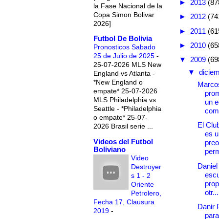
►
2013
(87
la Fase Nacional de la
Copa Simon Bolivar
►
2012
(74
2026]
►
2011
(61
Futbol De Bolivia
►
2010
(65
Pronosticos Sabado
25 de Julio de 2025
-
▼
2009
(69
25-07-2026 MLS New
▼
dicie
England vs Atlanta -
*New England o
Marcos
empate* 25-07-2026
pro
MLS Philadelphia vs
un e
Seattle - *Philadelphia
comp
o empate* 25-07-
El Clu
2026 Brasil serie ...
es u
Videos del Futbol
preo
Boliviano
per
Video
Daniel
Destroyer
escu
s 1 - 2
prop
Oriente
otr...
Petrolero,
Fecha 17, Clausura
Danir 
2019
-
para