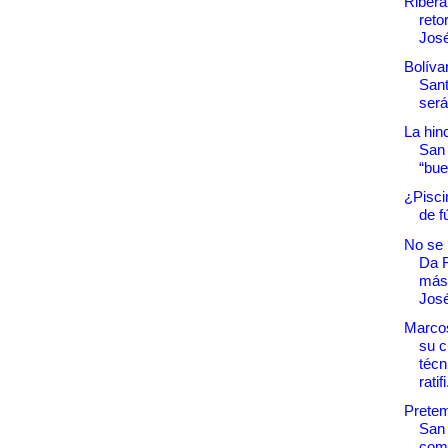
Ribera
reto
Jos
Bolívar
San
será
La hin
San
“bue
¿Pisci
de f
No se
Da 
más
Jos
Marcos
su c
técn
ratifi
Prete
San
come