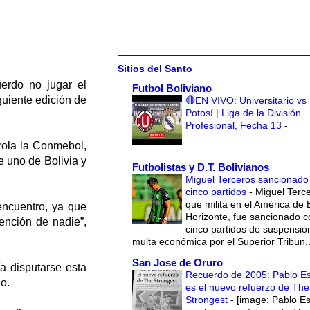
Sitios del Santo
erdo no jugar el
Futbol Boliviano
iguiente edición de
🔴EN VIVO: Universitario vs
Potosí | Liga de la División
Profesional, Fecha 13
-
rola la Conmebol,
e uno de Bolivia y
Futbolistas y D.T. Bolivianos
Miguel Terceros sancionado
cinco partidos
-
Miguel Terce
que milita en el América de 
encuentro, ya que
Horizonte, fue sancionado c
ención de nadie”,
cinco partidos de suspensió
multa económica por el Superior Tribun..
San Jose de Oruro
a disputarse esta
Recuerdo de 2005: Pablo E
o.
es el nuevo refuerzo de The
Strongest
-
[image: Pablo E