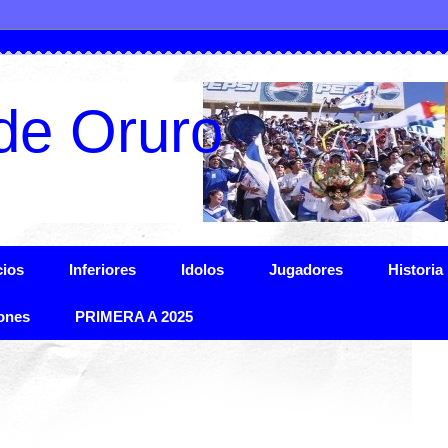
de Oruro
ios
Inferiores
Idolos
Jugadores
Historia
ones
PRIMERA A 2025