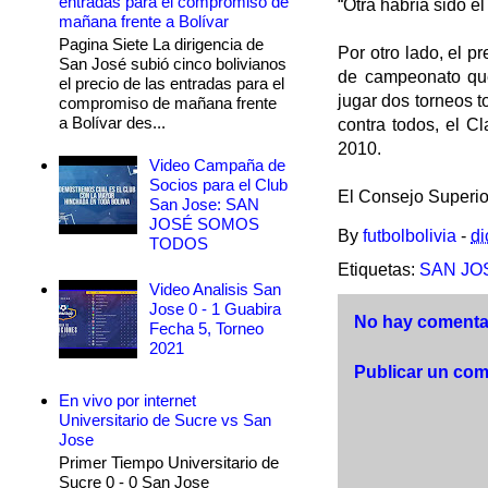
entradas para el compromiso de
“Otra habría sido e
mañana frente a Bolívar
Pagina Siete La dirigencia de
Por otro lado, el p
San José subió cinco bolivianos
de campeonato que 
el precio de las entradas para el
jugar dos torneos t
compromiso de mañana frente
a Bolívar des...
contra todos, el Cl
2010.
Video Campaña de
Socios para el Club
El Consejo Superior
San Jose: SAN
JOSÉ SOMOS
By
futbolbolivia
-
di
TODOS
Etiquetas:
SAN JO
Video Analisis San
Jose 0 - 1 Guabira
No hay comentar
Fecha 5, Torneo
2021
Publicar un com
En vivo por internet
Universitario de Sucre vs San
Jose
Primer Tiempo Universitario de
Sucre 0 - 0 San Jose