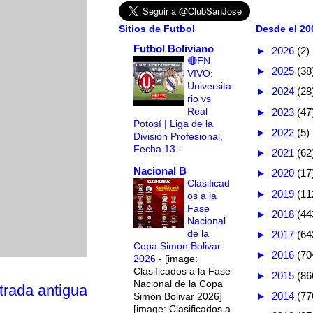
Sitios de Futbol
Desde el 200
Futbol Boliviano
►
2026
(2)
🔴EN
►
2025
(38
VIVO:
Universita
►
2024
(28
rio vs
Real
►
2023
(47
Potosí | Liga de la
►
2022
(5)
División Profesional,
Fecha 13
-
►
2021
(62
Nacional B
►
2020
(17
Clasificad
►
2019
(11
os a la
Fase
►
2018
(44
Nacional
de la
►
2017
(64
Copa Simon Bolivar
►
2016
(70
2026
-
[image:
Clasificados a la Fase
►
2015
(86
Nacional de la Copa
trada antigua
►
2014
(77
Simon Bolivar 2026]
[image: Clasificados a