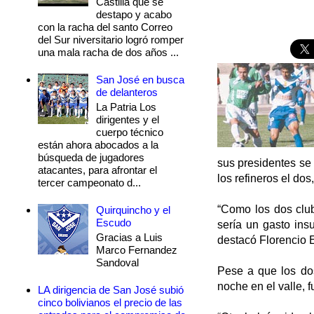
Castilla que se
destapo y acabo
con la racha del santo Correo
del Sur niversitario logró romper
una mala racha de dos años ...
San José en busca
de delanteros
La Patria Los
dirigentes y el
cuerpo técnico
están ahora abocados a la
búsqueda de jugadores
sus presidentes se
atacantes, para afrontar el
los refineros el dos
tercer campeonato d...
“Como los dos club
Quirquincho y el
Escudo
sería un gasto ins
Gracias a Luis
destacó Florencio E
Marco Fernandez
Sandoval
Pese a que los do
noche en el valle, 
LA dirigencia de San José subió
cinco bolivianos el precio de las