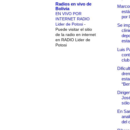
Radios en vivo de
Marcos
Bolivia
está
EN VIVO POR
por l
INTERNET RADIO
Lider de Potosi
-
Se imp
Puede visitar el sitio
clín
de la radio en internet
depo
en RADIO Lider de
esta
Potosi
Luis P
cont
club
Dificul
dren
esta
“Be
Dirige
José
sólo 
En San
anal
del 