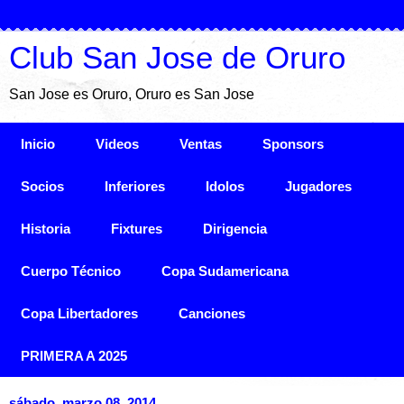
Club San Jose de Oruro
San Jose es Oruro, Oruro es San Jose
Inicio
Videos
Ventas
Sponsors
Socios
Inferiores
Idolos
Jugadores
Historia
Fixtures
Dirigencia
Cuerpo Técnico
Copa Sudamericana
Copa Libertadores
Canciones
PRIMERA A 2025
sábado, marzo 08, 2014