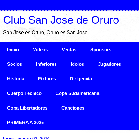
Club San Jose de Oruro
San Jose es Oruro, Oruro es San Jose
Inicio
Videos
Ventas
Sponsors
Socios
Inferiores
Idolos
Jugadores
Historia
Fixtures
Dirigencia
Cuerpo Técnico
Copa Sudamericana
Copa Libertadores
Canciones
PRIMERA A 2025
lunes, marzo 03, 2014