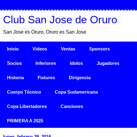
Club San Jose de Oruro
San Jose es Oruro, Oruro es San Jose
Inicio
Videos
Ventas
Sponsors
Socios
Inferiores
Idolos
Jugadores
Historia
Fixtures
Dirigencia
Cuerpo Técnico
Copa Sudamericana
Copa Libertadores
Canciones
PRIMERA A 2025
lunes, febrero 29, 2016