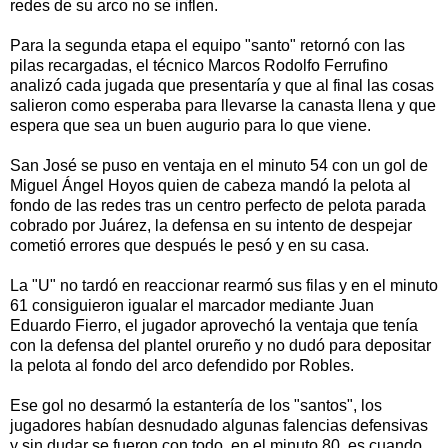
redes de su arco no se inflen.
Para la segunda etapa el equipo "santo" retornó con las
pilas recargadas, el técnico Marcos Rodolfo Ferrufino
analizó cada jugada que presentaría y que al final las cosas
salieron como esperaba para llevarse la canasta llena y que
espera que sea un buen augurio para lo que viene.
San José se puso en ventaja en el minuto 54 con un gol de
Miguel Ángel Hoyos quien de cabeza mandó la pelota al
fondo de las redes tras un centro perfecto de pelota parada
cobrado por Juárez, la defensa en su intento de despejar
cometió errores que después le pesó y en su casa.
La "U" no tardó en reaccionar rearmó sus filas y en el minuto
61 consiguieron igualar el marcador mediante Juan
Eduardo Fierro, el jugador aprovechó la ventaja que tenía
con la defensa del plantel orureño y no dudó para depositar
la pelota al fondo del arco defendido por Robles.
Ese gol no desarmó la estantería de los "santos", los
jugadores habían desnudado algunas falencias defensivas
y sin dudar se fueron con todo, en el minuto 80, es cuando