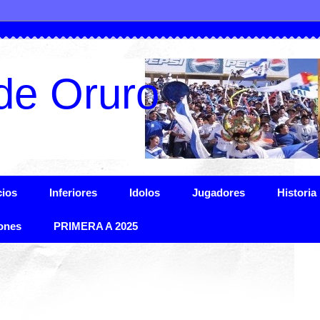
de Oruro
ios
Inferiores
Idolos
Jugadores
Historia
ones
PRIMERA A 2025