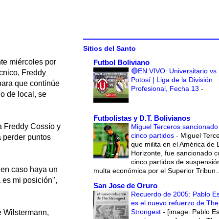
Sitios del Santo
nte miércoles por
Futbol Boliviano
🔴EN VIVO: Universitario vs
écnico, Freddy
Potosí | Liga de la División
 para que continúe
Profesional, Fecha 13
-
o de local, se
Futbolistas y D.T. Bolivianos
 a Freddy Cossío y
Miguel Terceros sancionado
cinco partidos
-
Miguel Terce
a perder puntos
que milita en el América de 
Horizonte, fue sancionado c
cinco partidos de suspensió
i en caso haya un
multa económica por el Superior Tribun..
 es mi posición",
San Jose de Oruro
Recuerdo de 2005: Pablo E
es el nuevo refuerzo de The
Strongest
-
[image: Pablo E
e Wilstermann,