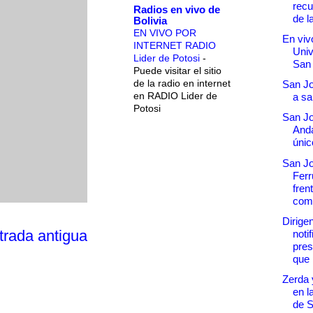
recu
Radios en vivo de
de l
Bolivia
EN VIVO POR
En vivo
INTERNET RADIO
Univ
Lider de Potosi
-
San
Puede visitar el sitio
de la radio en internet
San Jo
en RADIO Lider de
a sa
Potosi
San J
And
únic
San J
Ferr
fren
come
Dirige
trada antigua
noti
pres
que p
Zerda 
en l
de 