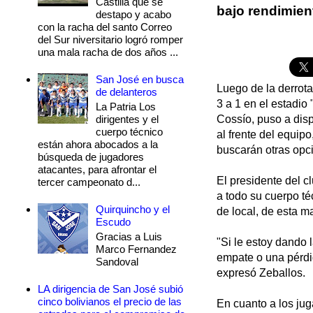
Castilla que se
bajo rendimien
destapo y acabo
con la racha del santo Correo
del Sur niversitario logró romper
una mala racha de dos años ...
San José en busca
Luego de la derrota
de delanteros
3 a 1 en el estadio
La Patria Los
dirigentes y el
Cossío, puso a disp
cuerpo técnico
al frente del equipo
están ahora abocados a la
buscarán otras opci
búsqueda de jugadores
atacantes, para afrontar el
El presidente del c
tercer campeonato d...
a todo su cuerpo té
Quirquincho y el
de local, de esta m
Escudo
Gracias a Luis
"Si le estoy dando 
Marco Fernandez
empate o una pérdida
Sandoval
expresó Zeballos.
LA dirigencia de San José subió
cinco bolivianos el precio de las
En cuanto a los jug