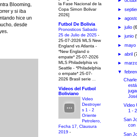
►
octub
la Fase Nacional de la
contra Blooming,
Copa Simon Bolivar
►
septi
rer y si iba
2026]
entando hice un
►
agost
Futbol De Bolivia
 mucho, desde
►
julio
(
Pronosticos Sabado
yes.
25 de Julio de 2025
-
►
junio
(
25-07-2026 MLS New
►
mayo
England vs Atlanta -
*New England o
►
abril
(
empate* 25-07-2026
MLS Philadelphia vs
►
marz
Seattle - *Philadelphia
▼
febre
o empate* 25-07-
2026 Brasil serie ...
Charle
está
Videos del Futbol
juga
Boliviano
Jos
Video
Destroyer
Video 
s 1 - 2
1 - 
Oriente
San Jo
Petrolero,
con
Fecha 17, Clausura
2019
-
San J