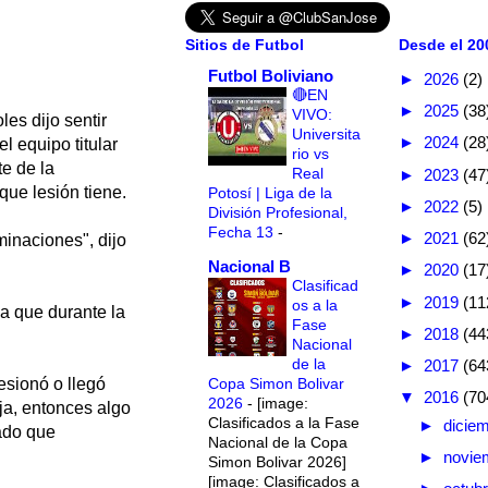
Sitios de Futbol
Desde el 200
Futbol Boliviano
►
2026
(2)
🔴EN
►
2025
(38
VIVO:
les dijo sentir
Universita
►
2024
(28
l equipo titular
rio vs
te de la
Real
►
2023
(47
que lesión tiene.
Potosí | Liga de la
►
2022
(5)
División Profesional,
Fecha 13
-
►
2021
(62
inaciones", dijo
Nacional B
►
2020
(17
Clasificad
►
2019
(11
os a la
 ya que durante la
Fase
►
2018
(44
Nacional
de la
►
2017
(64
Copa Simon Bolivar
esionó o llegó
▼
2016
(70
2026
-
[image:
ja, entonces algo
Clasificados a la Fase
►
dicie
nado que
Nacional de la Copa
►
novie
Simon Bolivar 2026]
[image: Clasificados a