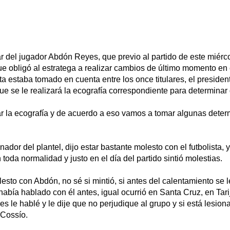
ar del jugador Abdón Reyes, que previo al partido de este miérco
e obligó al estratega a realizar cambios de último momento en e
sta estaba tomado en cuenta entre los once titulares, el presiden
que se le realizará la ecografía correspondiente para determinar 
 la ecografía y de acuerdo a eso vamos a tomar algunas determ
enador del plantel, dijo estar bastante molesto con el futbolista,
toda normalidad y justo en el día del partido sintió molestias.
esto con Abdón, no sé si mintió, si antes del calentamiento se l
había hablado con él antes, igual ocurrió en Santa Cruz, en Tari
es le hablé y le dije que no perjudique al grupo y si está lesio
 Cossío.