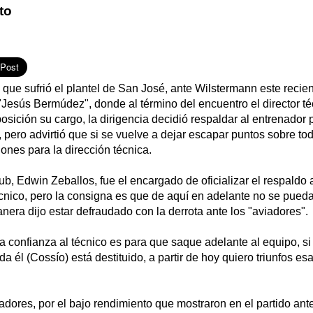
to
 que sufrió el plantel de San José, ante Wilstermann este recie
 "Jesús Bermúdez", donde al término del encuentro el director t
osición su cargo, la dirigencia decidió respaldar al entrenador
, pero advirtió que si se vuelve a dejar escapar puntos sobre tod
ones para la dirección técnica.
lub, Edwin Zeballos, fue el encargado de oficializar el respaldo
cnico, pero la consigna es que de aquí en adelante no se pued
anera dijo estar defraudado con la derrota ante los "aviadores".
la confianza al técnico es para que saque adelante al equipo, s
 él (Cossío) está destituido, a partir de hoy quiero triunfos esa
adores, por el bajo rendimiento que mostraron en el partido ant