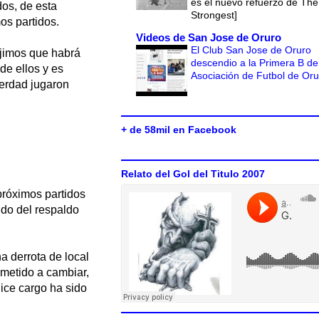
es el nuevo refuerzo de The
dos, de esta
Strongest]
os partidos.
Videos de San Jose de Oruro
El Club San Jose de Oruro
ijimos que habrá
descendio a la Primera B de
de ellos y es
Asociación de Futbol de Or
verdad jugaron
+ de 58mil en Facebook
Relato del Gol del Titulo 2007
próximos partidos
do del respaldo
a derrota de local
ometido a cambiar,
ice cargo ha sido