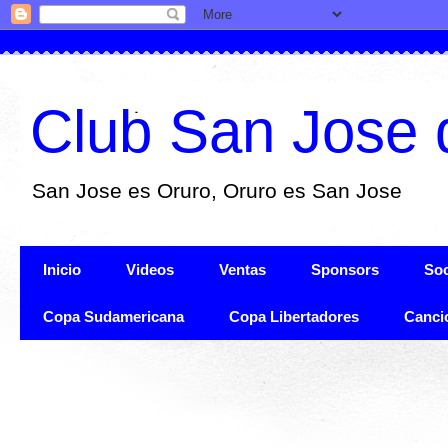
Club San Jose 
San Jose es Oruro, Oruro es San Jose
Inicio
Videos
Ventas
Sponsors
Soc
Copa Sudamericana
Copa Libertadores
Canci