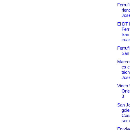
Ferruf
rien
Jos
El DT
Ferr
San 
cuart
Ferruf
San
Marcos
es e
técn
Jos
Video 
Orie
3
San Jo
gole
Coss
ser 
En vivo