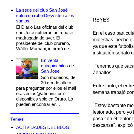
La sede del club San José
sufrió un robo Desvisten a los
REYES
santos
El Diario Las oficinas del club
san José sufrieron un robo la
En el caso particul
madrugada de ayer. El
molestias, hecho qu
presidente del club orureño,
ya que este futboli
Wálter Mamani, informó de...
institución señaló 
En venta
quirquinchitos de
"Tenemos que sacar
San Jose
Zeballos.
Son muñecos, de
30 cm de altura,
Entre tanto, el entr
para preguntar por ellos el mail
semana trabajó con 
es: ventas@allinnin.com
disponibles solo en Oruro. Lo
pueden encontrar en...
"Estoy bastante mol
lesionado, pero yo 
pasa con él, entonc
Temas
descanse", explicó
ACTIVIDADES DEL BLOG