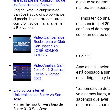
entradas para el compromiso de
dijo que se determi
mañana frente a Bolívar
manera se espera q
Pagina Siete La dirigencia de
San José subió cinco bolivianos
"Hemos tenido una r
el precio de las entradas para el
compromiso de mañana frente
una sanción del 20 
a Bolívar des...
confuso el domingo 
como un equipo de ba
Video Campaña de
Socios para el Club
San Jose: SAN
JOSÉ SOMOS
TODOS
COSSÍO
Video Analisis San
Ante esta situación
Jose 0 - 1 Guabira
está obligado a su
Fecha 5, Torneo
de la dirigencia y 
2021
"Sabemos que de aq
En vivo por internet
ya estamos fuera, a
Universitario de Sucre vs San
Jose
sabemos que ayer (
Primer Tiempo Universitario de
el peor de los parti
Sucre 0 - 0 San Jose