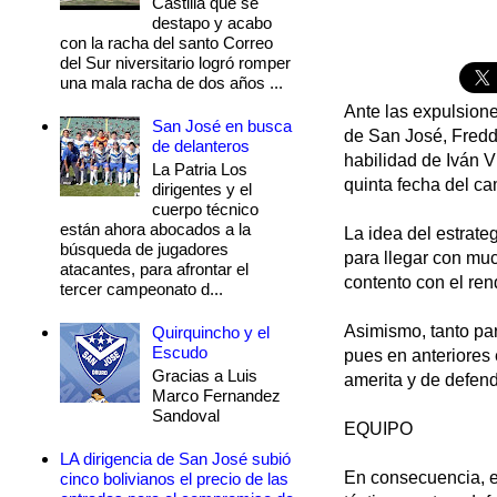
Castilla que se
destapo y acabo
con la racha del santo Correo
del Sur niversitario logró romper
una mala racha de dos años ...
Ante las expulsione
San José en busca
de San José, Freddy
de delanteros
habilidad de Iván V
La Patria Los
quinta fecha del c
dirigentes y el
cuerpo técnico
están ahora abocados a la
La idea del estrate
búsqueda de jugadores
para llegar con muc
atacantes, para afrontar el
contento con el ren
tercer campeonato d...
Asimismo, tanto pa
Quirquincho y el
Escudo
pues en anteriores
Gracias a Luis
amerita y de defend
Marco Fernandez
Sandoval
EQUIPO
LA dirigencia de San José subió
En consecuencia, el
cinco bolivianos el precio de las