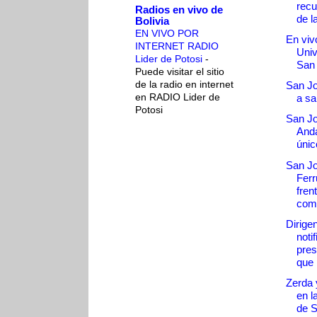
recu
Radios en vivo de
de l
Bolivia
EN VIVO POR
En vivo
INTERNET RADIO
Univ
Lider de Potosi
-
San
Puede visitar el sitio
de la radio en internet
San Jo
en RADIO Lider de
a sa
Potosi
San J
And
únic
San J
Ferr
fren
come
Dirige
noti
pres
que p
Zerda 
en l
de 