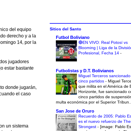
Sitios del Santo
cnico del equipo
ado derecho y a la
Futbol Boliviano
domingo 14, por la
🔴EN VIVO: Real Potosí vs
Blooming | Liga de la Divisió
Profesional, Fecha 14
-
 dos jugadores
o estar bastante
Futbolistas y D.T. Bolivianos
Miguel Terceros sancionado
cinco partidos
-
Miguel Terce
que milita en el América de 
to donde jugarán,
Horizonte, fue sancionado c
 cuando el caso
cinco partidos de suspensió
multa económica por el Superior Tribun..
San Jose de Oruro
Recuerdo de 2005: Pablo E
es el nuevo refuerzo de The
con un sistema
Strongest
-
[image: Pablo E