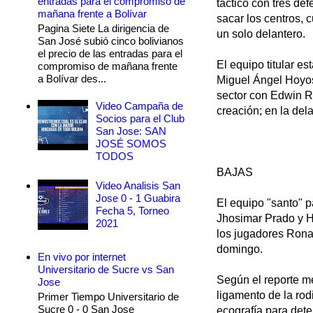
entradas para el compromiso de
táctico con tres de
mañana frente a Bolívar
sacar los centros, 
Pagina Siete La dirigencia de
un solo delantero.
San José subió cinco bolivianos
el precio de las entradas para el
El equipo titular e
compromiso de mañana frente
a Bolívar des...
Miguel Ángel Hoyos 
sector con Edwin R
Video Campaña de
creación; en la del
Socios para el Club
San Jose: SAN
JOSÉ SOMOS
TODOS
BAJAS
Video Analisis San
Jose 0 - 1 Guabira
El equipo "santo" p
Fecha 5, Torneo
Jhosimar Prado y Hé
2021
los jugadores Rona
domingo.
En vivo por internet
Universitario de Sucre vs San
Según el reporte m
Jose
ligamento de la rod
Primer Tiempo Universitario de
Sucre 0 - 0 San Jose
ecografía para dete