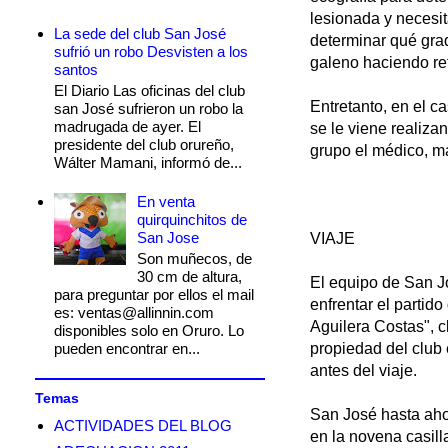
lesionada y necesit
La sede del club San José
determinar qué grad
sufrió un robo Desvisten a los
galeno haciendo re
santos
El Diario Las oficinas del club
Entretanto, en el 
san José sufrieron un robo la
madrugada de ayer. El
se le viene realiza
presidente del club orureño,
grupo el médico, m
Wálter Mamani, informó de...
En venta
quirquinchitos de
San Jose
VIAJE
Son muñecos, de
30 cm de altura,
El equipo de San Jo
para preguntar por ellos el mail
enfrentar el parti
es: ventas@allinnin.com
Aguilera Costas", 
disponibles solo en Oruro. Lo
pueden encontrar en...
propiedad del club 
antes del viaje.
Temas
San José hasta aho
ACTIVIDADES DEL BLOG
en la novena casill