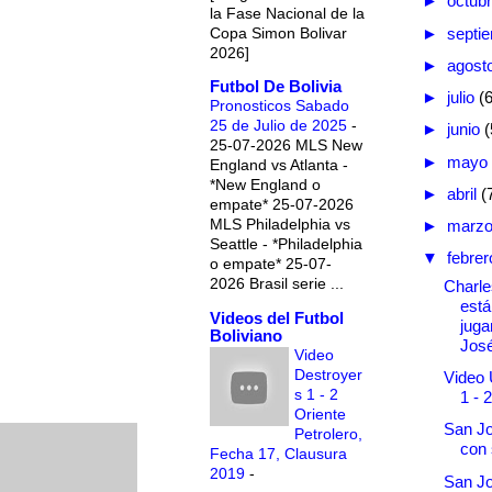
►
octub
la Fase Nacional de la
Copa Simon Bolivar
►
septi
2026]
►
agost
Futbol De Bolivia
►
julio
(
Pronosticos Sabado
25 de Julio de 2025
-
►
junio
(
25-07-2026 MLS New
►
mayo
England vs Atlanta -
*New England o
►
abril
(
empate* 25-07-2026
MLS Philadelphia vs
►
marz
Seattle - *Philadelphia
▼
febre
o empate* 25-07-
2026 Brasil serie ...
Charle
está
Videos del Futbol
juga
Boliviano
Jos
Video
Destroyer
Video 
s 1 - 2
1 - 
Oriente
San Jo
Petrolero,
con
Fecha 17, Clausura
2019
-
San J