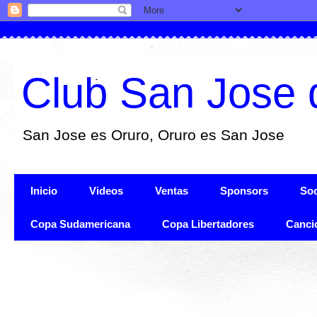
Club San Jose 
San Jose es Oruro, Oruro es San Jose
Inicio
Videos
Ventas
Sponsors
Soc
Copa Sudamericana
Copa Libertadores
Canci