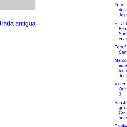
Ferruf
rien
Jos
trada antigua
El DT
Ferr
San 
cuart
Ferruf
San
Marcos
es e
técn
Jos
Video 
Orie
3
San Jo
gole
Coss
ser 
En vivo