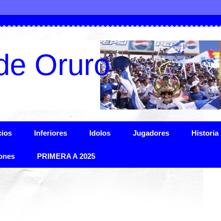
de Oruro
ios
Inferiores
Idolos
Jugadores
Historia
ones
PRIMERA A 2025