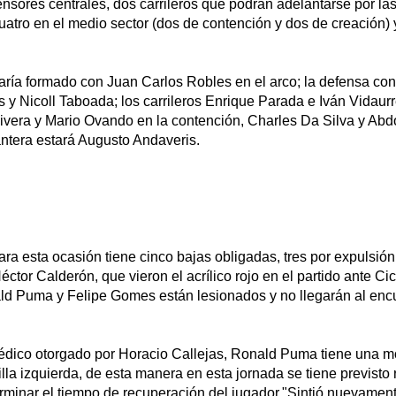
fensores centrales, dos carrileros que podrán adelantarse por l
cuatro en el medio sector (dos de contención y dos de creación)
staría formado con Juan Carlos Robles en el arco; la defensa c
y Nicoll Taboada; los carrileros Enrique Parada e Iván Vidaurr
ivera y Mario Ovando en la contención, Charles Da Silva y Ab
antera estará Augusto Andaveris.
ara esta ocasión tiene cinco bajas obligadas, tres por expulsión,
ctor Calderón, que vieron el acrílico rojo en el partido ante Ci
ld Puma y Felipe Gomes están lesionados y no llegarán al enc
édico otorgado por Horacio Callejas, Ronald Puma tiene una mo
illa izquierda, de esta manera en esta jornada se tiene previsto 
rminar el tiempo de recuperación del jugador."Sintió nuevament