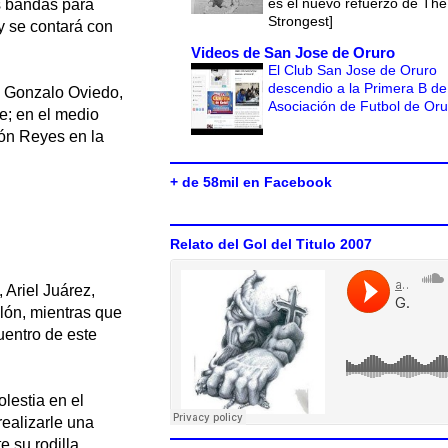
es el nuevo refuerzo de The
as bandas para
Strongest]
 y se contará con
Videos de San Jose de Oruro
El Club San Jose de Oruro
descendio a la Primera B de
on Gonzalo Oviedo,
Asociación de Futbol de Or
e; en el medio
dón Reyes en la
+ de 58mil en Facebook
Relato del Gol del Titulo 2007
 Ariel Juárez,
clón, mientras que
uentro de este
lestia en el
realizarle una
e su rodilla