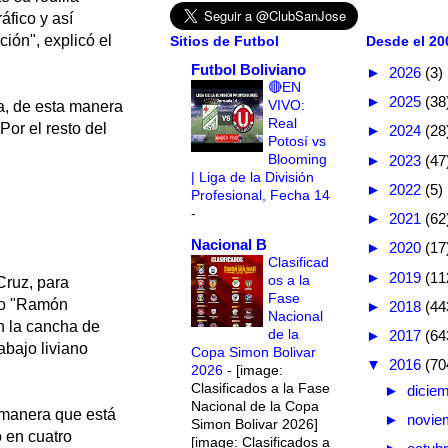
áfico y así
ción", explicó el
Sitios de Futbol
Desde el 200
Futbol Boliviano
►
2026
(3)
🔴EN
►
2025
(38
VIVO:
a, de esta manera
Real
Por el resto del
►
2024
(28
Potosí vs
Blooming
►
2023
(47
| Liga de la División
►
2022
(5)
Profesional, Fecha 14
-
►
2021
(62
Nacional B
►
2020
(17
Clasificad
►
2019
(11
os a la
Cruz, para
Fase
dio "Ramón
►
2018
(44
Nacional
n la cancha de
de la
►
2017
(64
abajo liviano
Copa Simon Bolivar
▼
2016
(70
2026
-
[image:
Clasificados a la Fase
►
dicie
Nacional de la Copa
 manera que está
►
novie
Simon Bolivar 2026]
ó en cuatro
[image: Clasificados a