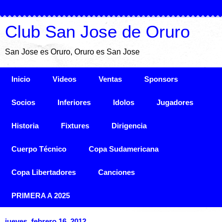
Club San Jose de Oruro
San Jose es Oruro, Oruro es San Jose
Inicio
Videos
Ventas
Sponsors
Socios
Inferiores
Idolos
Jugadores
Historia
Fixtures
Dirigencia
Cuerpo Técnico
Copa Sudamericana
Copa Libertadores
Canciones
PRIMERA A 2025
jueves, febrero 16, 2012