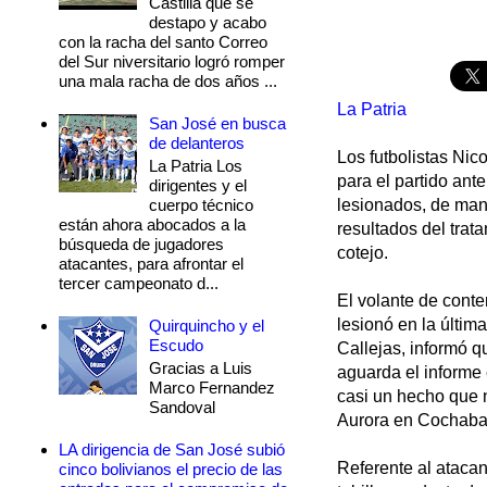
Castilla que se
destapo y acabo
con la racha del santo Correo
del Sur niversitario logró romper
una mala racha de dos años ...
La Patria
San José en busca
de delanteros
Los futbolistas Ni
La Patria Los
para el partido ant
dirigentes y el
cuerpo técnico
lesionados, de mane
están ahora abocados a la
resultados del trat
búsqueda de jugadores
cotejo.
atacantes, para afrontar el
tercer campeonato d...
El volante de conte
lesionó en la últim
Quirquincho y el
Escudo
Callejas, informó q
Gracias a Luis
aguarda el informe 
Marco Fernandez
casi un hecho que n
Sandoval
Aurora en Cochab
LA dirigencia de San José subió
Referente al atacan
cinco bolivianos el precio de las