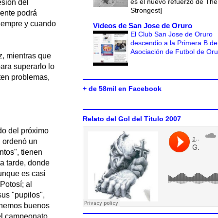
es el nuevo refuerzo de The
esión del
Strongest]
mente podrá
 siempre y cuando
Videos de San Jose de Oruro
El Club San Jose de Oruro
descendio a la Primera B de
Asociación de Futbol de Or
z, mientras que
ara superarlo lo
ten problemas,
+ de 58mil en Facebook
Relato del Gol del Titulo 2007
ido del próximo
, ordenó un
ntos", tienen
la tarde, donde
unque es casi
Potosí; al
sus "pupilos",
"Tenemos buenos
 el campeonato