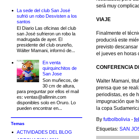
será muy complicado
La sede del club San José
sufrió un robo Desvisten a los
VIAJE
santos
El Diario Las oficinas del club
Finalmente el técn
san José sufrieron un robo la
madrugada de ayer. El
producirá este miér
presidente del club orureño,
previsto descansar 
Wálter Mamani, informó de...
el jueves en horas 
En venta
CONFERENCIA D
quirquinchitos de
San Jose
Son muñecos, de
Walter Mamani, titu
30 cm de altura,
prensa que se real
para preguntar por ellos el mail
periodistas, es de 
es: ventas@allinnin.com
impugnación que hi
disponibles solo en Oruro. Lo
pueden encontrar en...
la copa Sudameric
By
futbolbolivia
-
fe
Temas
Etiquetas:
SAN JO
ACTIVIDADES DEL BLOG