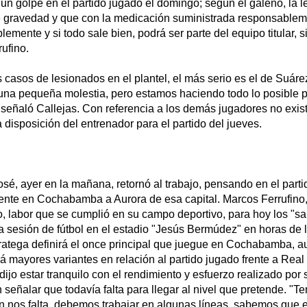
e un golpe en el partido jugado el domingo; según el galeno, la l
te gravedad y que con la medicación suministrada responsable
lemente y si todo sale bien, podrá ser parte del equipo titular,
rufino.
 casos de lesionados en el plantel, el más serio es el de Suáre
 una pequeña molestia, pero estamos haciendo todo lo posible p
 señaló Callejas. Con referencia a los demás jugadores no exis
a disposición del entrenador para el partido del jueves.
osé, ayer en la mañana, retornó al trabajo, pensando en el part
ente en Cochabamba a Aurora de esa capital. Marcos Ferrufino
o, labor que se cumplió en su campo deportivo, para hoy los "sa
na sesión de fútbol en el estadio "Jesús Bermúdez" en horas de 
ratega definirá el once principal que juegue en Cochabamba, a
 mayores variantes en relación al partido jugado frente a Real 
dijo estar tranquilo con el rendimiento y esfuerzo realizado por 
 señalar que todavía falta para llegar al nivel que pretende. 
ún nos falta, debemos trabajar en algunas líneas, sabemos que