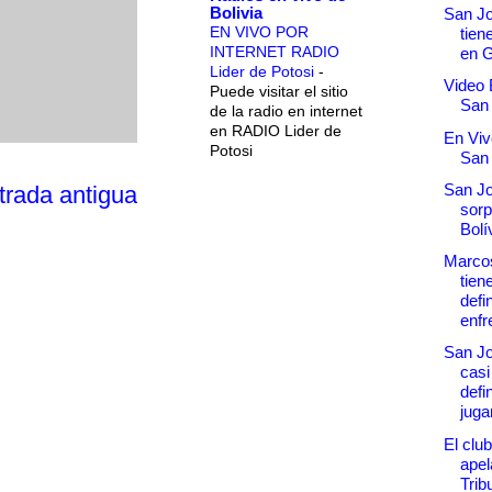
Bolivia
San Jo
EN VIVO POR
tien
INTERNET RADIO
en G
Lider de Potosi
-
Video B
Puede visitar el sitio
San
de la radio en internet
en RADIO Lider de
En Viv
Potosi
San
San Jo
trada antigua
sorp
Bolí
Marcos
tien
defi
enfre
San Jo
casi
defi
jugar
El clu
apel
Trib