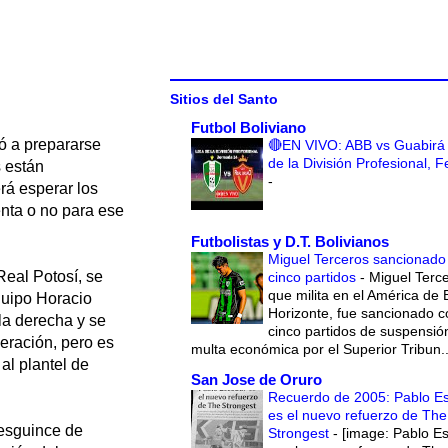
Sitios del Santo
Futbol Boliviano
ó a prepararse
🔴EN VIVO: ABB vs Guabirá 
de la División Profesional, 
s están
-
rá esperar los
enta o no para ese
Futbolistas y D.T. Bolivianos
Miguel Terceros sancionado
Real Potosí, se
cinco partidos
-
Miguel Terce
que milita en el América de 
quipo Horacio
Horizonte, fue sancionado c
lla derecha y se
cinco partidos de suspensió
peración, pero es
multa económica por el Superior Tribun..
al plantel de
San Jose de Oruro
Recuerdo de 2005: Pablo E
es el nuevo refuerzo de The
 esguince de
Strongest
-
[image: Pablo E