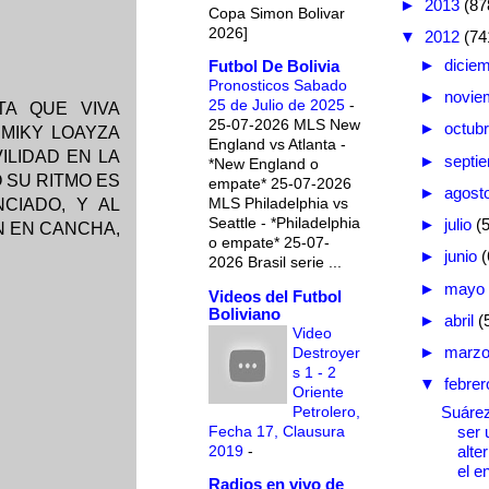
►
2013
(87
Copa Simon Bolivar
2026]
▼
2012
(74
►
dicie
Futbol De Bolivia
Pronosticos Sabado
►
novie
25 de Julio de 2025
-
TA QUE VIVA
25-07-2026 MLS New
►
octub
MIKY LOAYZA
England vs Atlanta -
ILIDAD EN LA
►
septi
*New England o
 SU RITMO ES
empate* 25-07-2026
►
agost
MLS Philadelphia vs
CIADO, Y AL
Seattle - *Philadelphia
►
julio
(
N EN CANCHA,
o empate* 25-07-
►
junio
(
2026 Brasil serie ...
►
mayo
Videos del Futbol
Boliviano
►
abril
(
Video
►
marz
Destroyer
s 1 - 2
▼
febre
Oriente
Petrolero,
Suárez
Fecha 17, Clausura
ser 
2019
-
alte
el en
Radios en vivo de