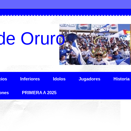
de Oruro
ios
Inferiores
Idolos
Jugadores
Historia
ones
PRIMERA A 2025