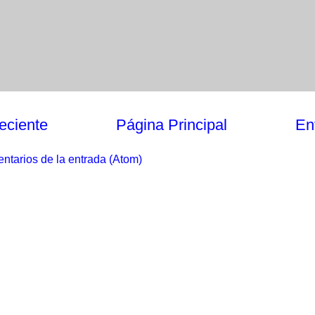
eciente
Página Principal
En
ntarios de la entrada (Atom)