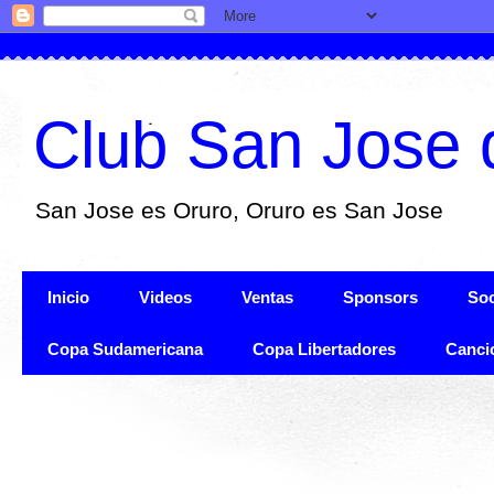
Club San Jose 
San Jose es Oruro, Oruro es San Jose
Inicio
Videos
Ventas
Sponsors
Soc
Copa Sudamericana
Copa Libertadores
Canci