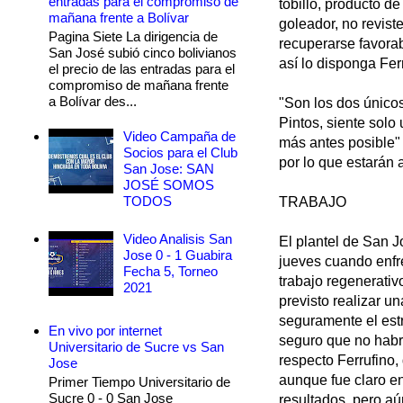
entradas para el compromiso de
tobillo, producto d
mañana frente a Bolívar
goleador, no revis
Pagina Siete La dirigencia de
recuperarse favorab
San José subió cinco bolivianos
así lo disponga Fer
el precio de las entradas para el
compromiso de mañana frente
a Bolívar des...
"Son los dos únicos
Pintos, siente solo
Video Campaña de
más antes posible"
Socios para el Club
por lo que estarán 
San Jose: SAN
JOSÉ SOMOS
TODOS
TRABAJO
Video Analisis San
El plantel de San J
Jose 0 - 1 Guabira
jueves cuando enfr
Fecha 5, Torneo
trabajo regenerativ
2021
previsto realizar u
seguramente el est
En vivo por internet
seguro que no habrá
Universitario de Sucre vs San
respecto Ferrufino, 
Jose
aunque fue claro en
Primer Tiempo Universitario de
Sucre 0 - 0 San Jose
resultados, pero a