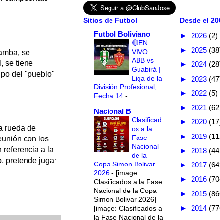
Sitios de Futbol
Desde el 200
Futbol Boliviano
►
2026
(2)
🔴EN
►
2025
(38
VIVO:
bamba, se
ABB vs
, se tiene
►
2024
(28
Guabirá |
uipo del "pueblo"
Liga de la
►
2023
(47
División Profesional,
►
2022
(5)
Fecha 14
-
►
2021
(62
Nacional B
Clasificad
►
2020
(17
na rueda de
os a la
►
2019
(11
Fase
eunión con los
Nacional
 referencia a la
►
2018
(44
de la
, pretende jugar
Copa Simon Bolivar
►
2017
(64
2026
-
[image:
►
2016
(70
Clasificados a la Fase
Nacional de la Copa
►
2015
(86
Simon Bolivar 2026]
►
2014
(77
[image: Clasificados a
la Fase Nacional de la