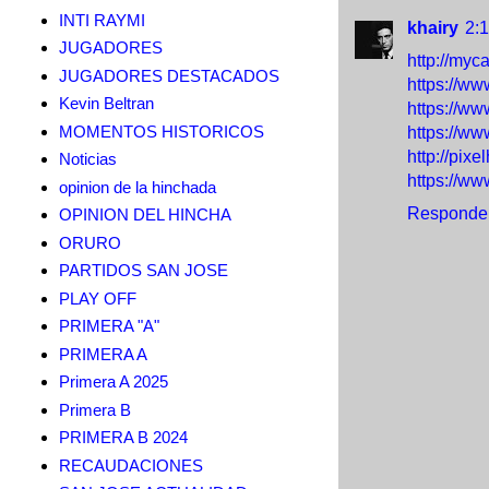
INTI RAYMI
khairy
2:1
JUGADORES
http://myc
JUGADORES DESTACADOS
https://ww
Kevin Beltran
https://w
MOMENTOS HISTORICOS
https://w
http://pi
Noticias
https://w
opinion de la hinchada
Responde
OPINION DEL HINCHA
ORURO
PARTIDOS SAN JOSE
PLAY OFF
PRIMERA "A"
PRIMERA A
Primera A 2025
Primera B
PRIMERA B 2024
RECAUDACIONES