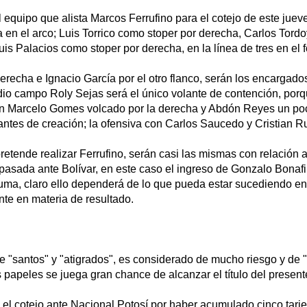
equipo que alista Marcos Ferrufino para el cotejo de este juev
 en el arco; Luis Torrico como stoper por derecha, Carlos Tord
uis Palacios como stoper por derecha, en la línea de tres en el 
derecha e Ignacio García por el otro flanco, serán los encargados
dio campo Roly Sejas será el único volante de contención, po
n Marcelo Gomes volcado por la derecha y Abdón Reyes un poc
ntes de creación; la ofensiva con Carlos Saucedo y Cristian Ru
retende realizar Ferrufino, serán casi las mismas con relación a
pasada ante Bolívar, en este caso el ingreso de Gonzalo Bonafi
ma, claro ello dependerá de lo que pueda estar sucediendo e
nte en materia de resultado.
 "santos" y "atigrados", es considerado de mucho riesgo y de "a
 papeles se juega gran chance de alcanzar el título del present
el cotejo ante Nacional Potosí por haber acumulado cinco tarje