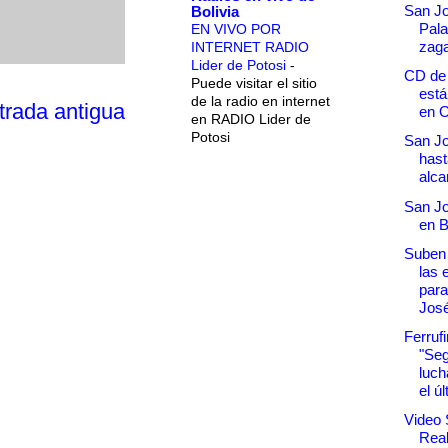
San Jo
Bolivia
Pala
EN VIVO POR
zag
INTERNET RADIO
Lider de Potosi
-
CD de
Puede visitar el sitio
está
de la radio en internet
trada antigua
en O
en RADIO Lider de
Potosi
San Jo
hasta
alcan
San Jo
en B
Suben 
las 
para
Jos
Ferrufi
"Se
luch
el úl
Video 
Real