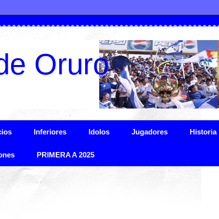
de Oruro
ios
Inferiores
Idolos
Jugadores
Historia
ones
PRIMERA A 2025