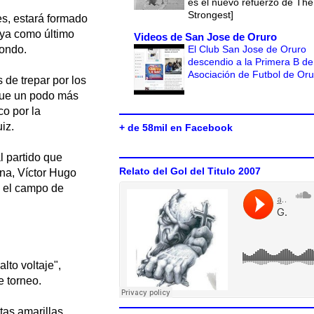
es el nuevo refuerzo de The
Strongest]
es, estará formado
oya como último
Videos de San Jose de Oruro
El Club San Jose de Oruro
fondo.
descendio a la Primera B de
Asociación de Futbol de Or
 de trepar por los
rque un podo más
o por la
iz.
+ de 58mil en Facebook
l partido que
Relato del Gol del Titulo 2007
na, Víctor Hugo
n el campo de
lto voltaje",
e torneo.
tas amarillas,