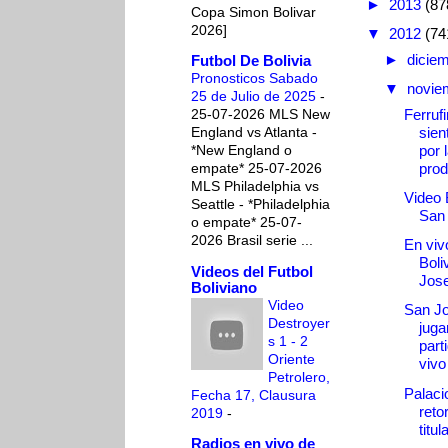
►
2013
(87
Copa Simon Bolivar
2026]
▼
2012
(74
►
dicie
Futbol De Bolivia
Pronosticos Sabado
▼
novie
25 de Julio de 2025
-
Ferruf
25-07-2026 MLS New
sien
England vs Atlanta -
por 
*New England o
prod
empate* 25-07-2026
MLS Philadelphia vs
Video B
Seattle - *Philadelphia
San
o empate* 25-07-
2026 Brasil serie ...
En vivo
Boli
Videos del Futbol
Jos
Boliviano
Video
San Jo
Destroyer
juga
s 1 - 2
parti
Oriente
vivo
Petrolero,
Palaci
Fecha 17, Clausura
reto
2019
-
titul
Radios en vivo de