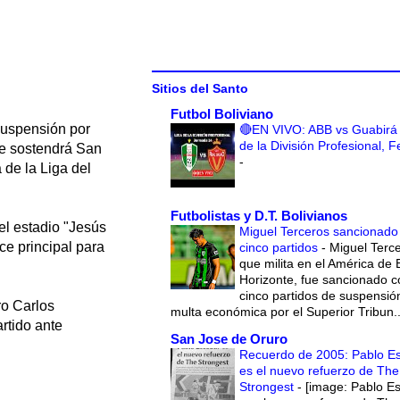
Sitios del Santo
Futbol Boliviano
 suspensión por
🔴EN VIVO: ABB vs Guabirá 
de la División Profesional, 
ue sostendrá San
-
 de la Liga del
Futbolistas y D.T. Bolivianos
del estadio "Jesús
Miguel Terceros sancionado
ce principal para
cinco partidos
-
Miguel Terce
que milita en el América de 
Horizonte, fue sancionado c
cinco partidos de suspensió
ro Carlos
multa económica por el Superior Tribun..
rtido ante
San Jose de Oruro
Recuerdo de 2005: Pablo E
es el nuevo refuerzo de The
Strongest
-
[image: Pablo E