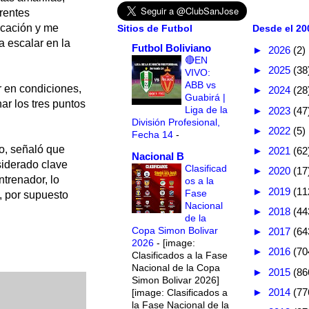
erentes
icación y me
Sitios de Futbol
Desde el 200
a escalar en la
Futbol Boliviano
►
2026
(2)
🔴EN
►
2025
(38
VIVO:
ABB vs
r en condiciones,
►
2024
(28
Guabirá |
ar los tres puntos
Liga de la
►
2023
(47
División Profesional,
►
2022
(5)
Fecha 14
-
o, señaló que
►
2021
(62
Nacional B
siderado clave
Clasificad
►
2020
(17
trenador, lo
os a la
►
2019
(11
Fase
, por supuesto
Nacional
►
2018
(44
de la
Copa Simon Bolivar
►
2017
(64
2026
-
[image:
►
2016
(70
Clasificados a la Fase
Nacional de la Copa
►
2015
(86
Simon Bolivar 2026]
►
2014
(77
[image: Clasificados a
la Fase Nacional de la