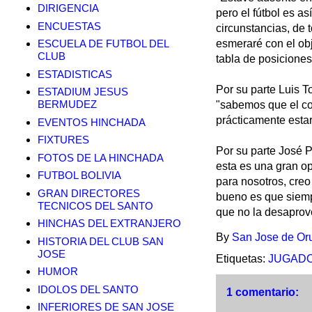
DIRIGENCIA
pero el fútbol es as
ENCUESTAS
circunstancias, de 
ESCUELA DE FUTBOL DEL
esmeraré con el obj
CLUB
tabla de posiciones
ESTADISTICAS
Por su parte Luis T
ESTADIUM JESUS
BERMUDEZ
"sabemos que el cot
prácticamente estar
EVENTOS HINCHADA
FIXTURES
Por su parte José 
FOTOS DE LA HINCHADA
esta es una gran o
FUTBOL BOLIVIA
para nosotros, creo
GRAN DIRECTORES
bueno es que siempr
TECNICOS DEL SANTO
que no la desaprov
HINCHAS DEL EXTRANJERO
By
San Jose de Or
HISTORIA DEL CLUB SAN
JOSE
Etiquetas:
JUGAD
HUMOR
IDOLOS DEL SANTO
1 comentario:
INFERIORES DE SAN JOSE