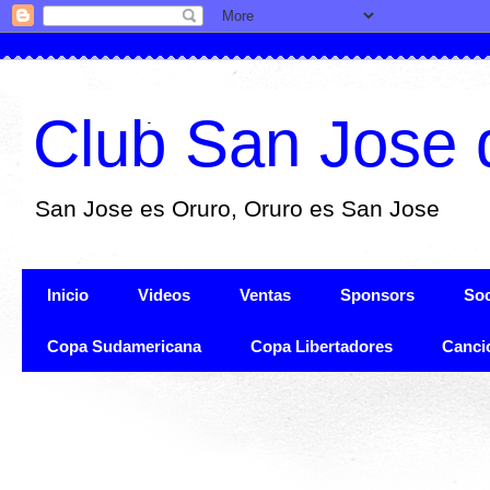
Club San Jose 
San Jose es Oruro, Oruro es San Jose
Inicio
Videos
Ventas
Sponsors
Soc
Copa Sudamericana
Copa Libertadores
Canci