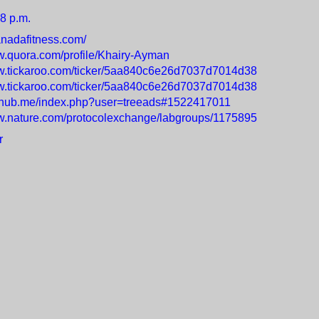
8 p.m.
anadafitness.com/
w.quora.com/profile/Khairy-Ayman
ww.tickaroo.com/ticker/5aa840c6e26d7037d7014d38
ww.tickaroo.com/ticker/5aa840c6e26d7037d7014d38
xelhub.me/index.php?user=treeads#1522417011
ww.nature.com/protocolexchange/labgroups/1175895
r