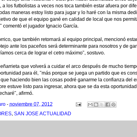
í, a los futbolistas a veces nos toca también estar afuera por dif
todas maneras estoy listo para jugar y lo haré con la misma ded
etivo de que el equipo gané en calidad de local que nos permit
" comentó el jugador Ignacio García.
orrico, que también retornará al equipo principal, mencionó esta
ejo ante los paceños será determinante para nosotros y de gan
íamos cerca de lograr el cetro máximo", sostuvo.
Peñarrieta que volverá a cuidar el arco después de mucho tiemp
portunidad para él, "más porque se juega un partido que es con
 que haciendo bien las cosas podré ganarme la confianza del en
e estuve listo para ingresar, ahora que se da esta oportunidad
echaré", afirmó.
uro
-
noviembre 07, 2012
ORES
,
SAN JOSE ACTUALIDAD