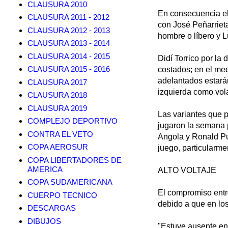
CLAUSURA 2010
En consecuencia el 
CLAUSURA 2011 - 2012
con José Peñarrieta
CLAUSURA 2012 - 2013
hombre o líbero y L
CLAUSURA 2013 - 2014
CLAUSURA 2014 - 2015
Didí Torrico por la 
CLAUSURA 2015 - 2016
costados; en el me
adelantados estará
CLAUSURA 2017
izquierda como vola
CLAUSURA 2018
CLAUSURA 2019
Las variantes que p
COMPLEJO DEPORTIVO
jugaron la semana 
CONTRA EL VETO
Angola y Ronald Pu
COPA AEROSUR
juego, particularme
COPA LIBERTADORES DE
AMERICA
ALTO VOLTAJE
COPA SUDAMERICANA
El compromiso entre
CUERPO TECNICO
debido a que en los
DESCARGAS
DIBUJOS
"Estuve ausente en 