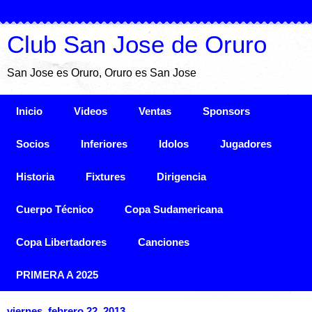
Club San Jose de Oruro
San Jose es Oruro, Oruro es San Jose
Inicio
Videos
Ventas
Sponsors
Socios
Inferiores
Idolos
Jugadores
Historia
Fixtures
Dirigencia
Cuerpo Técnico
Copa Sudamericana
Copa Libertadores
Canciones
PRIMERA A 2025
viernes, febrero 22, 2013