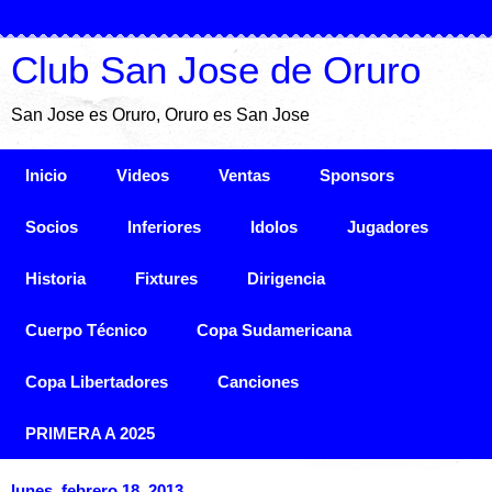
Club San Jose de Oruro
San Jose es Oruro, Oruro es San Jose
Inicio
Videos
Ventas
Sponsors
Socios
Inferiores
Idolos
Jugadores
Historia
Fixtures
Dirigencia
Cuerpo Técnico
Copa Sudamericana
Copa Libertadores
Canciones
PRIMERA A 2025
lunes, febrero 18, 2013