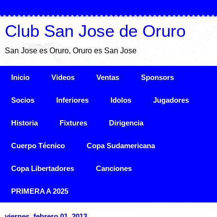
Club San Jose de Oruro
San Jose es Oruro, Oruro es San Jose
Inicio
Videos
Ventas
Sponsors
Socios
Inferiores
Idolos
Jugadores
Historia
Fixtures
Dirigencia
Cuerpo Técnico
Copa Sudamericana
Copa Libertadores
Canciones
PRIMERA A 2025
viernes, febrero 01, 2013