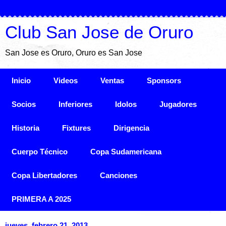
Club San Jose de Oruro
San Jose es Oruro, Oruro es San Jose
Inicio
Videos
Ventas
Sponsors
Socios
Inferiores
Idolos
Jugadores
Historia
Fixtures
Dirigencia
Cuerpo Técnico
Copa Sudamericana
Copa Libertadores
Canciones
PRIMERA A 2025
jueves, febrero 21, 2013