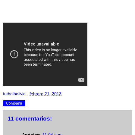
futbolbolivia
-
febrero 21, 2013
Compartir
11 comentarios:
Anónimo
11:04 a.m.