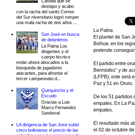
Castilla que se
destapo y acabo
con la racha del santo Correo
del Sur niversitario logró romper
una mala racha de dos años ...
La Patria
San José en busca
El plantel de San J
de delanteros
Bolívar, en los reg
La Patria Los
pretende conseguir
dirigentes y el
cuerpo técnico
están ahora abocados a la
El partido entre or
búsqueda de jugadores
Bermúdez" y de acue
atacantes, para afrontar el
(LFPB), este será e
tercer campeonato d...
Paz y 51 en Oruro.
Quirquincho y el
Escudo
De los 51 partidos 
Gracias a Luis
empates. En La Paz
Marco Fernandez
empates.
Sandoval
El resultado más ab
LA dirigencia de San José subió
el 02 de octubre de
cinco bolivianos el precio de las