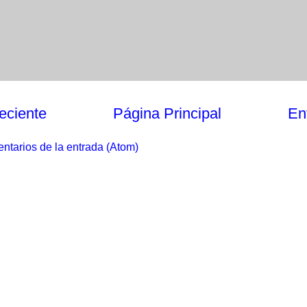
eciente
Página Principal
En
ntarios de la entrada (Atom)