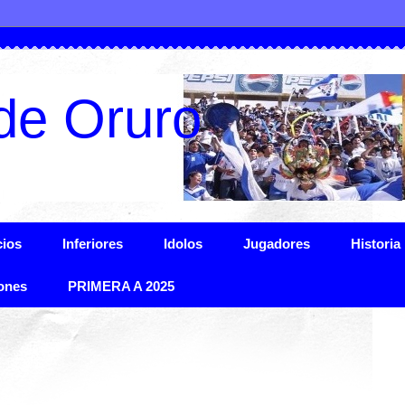
de Oruro
ios
Inferiores
Idolos
Jugadores
Historia
ones
PRIMERA A 2025