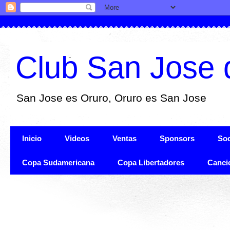
Club San Jose 
San Jose es Oruro, Oruro es San Jose
Inicio
Videos
Ventas
Sponsors
Soc
Copa Sudamericana
Copa Libertadores
Canci