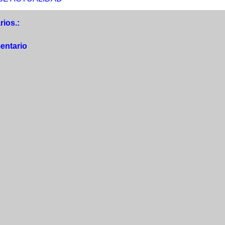
ios.:
entario