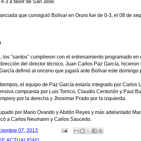
 4-3 a favor de San José.
tanciada que consiguió Bolívar en Oruro fue de 0-3, el 08 de se
O
, los "santos" cumplieron con el entrenamiento programado en 
irección del director técnico, Juan Carlos Paz García, hicieron 
García definió al onceno que jugará ante Bolívar este domingo 
tiempos, el equipo de Paz García estaría integrado por Carlos
efensiva compuesta por Luis Torrico, Claudio Centurión y Paul Bur
mpiery por la derecha y Jhosimar Prado por la izquierda.
upado por Mario Ovando y Abdón Reyes y más adelantado Mar
tificó a Carlos Neumann y Carlos Saucedo.
ciembre 07, 2013
SE ACTUALIDAD