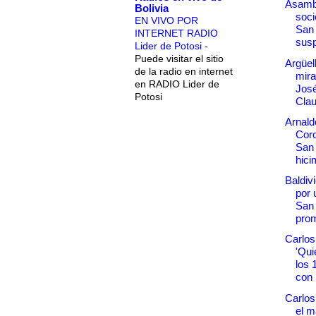
Asamb
Bolivia
soci
EN VIVO POR
San
INTERNET RADIO
susp
Lider de Potosi
-
Puede visitar el sitio
Argüell
de la radio en internet
mira
en RADIO Lider de
José
Potosi
Clau
Arnald
Coro
San
hici
Baldiv
por 
San
prom
Carlo
'Qui
los 
con .
Carlos
el 