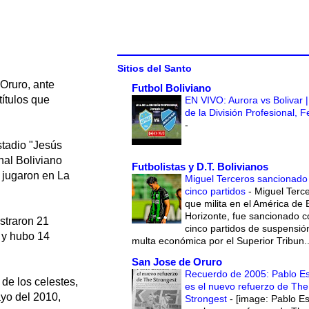
Sitios del Santo
 Oruro, ante
Futbol Boliviano
títulos que
EN VIVO: Aurora vs Bolivar |
de la División Profesional, 
-
stadio "Jesús
nal Boliviano
Futbolistas y D.T. Bolivianos
 jugaron en La
Miguel Terceros sancionado
cinco partidos
-
Miguel Terce
que milita en el América de 
Horizonte, fue sancionado c
straron 21
cinco partidos de suspensió
 y hubo 14
multa económica por el Superior Tribun..
San Jose de Oruro
Recuerdo de 2005: Pablo E
de los celestes,
es el nuevo refuerzo de The
ayo del 2010,
Strongest
-
[image: Pablo E