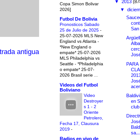
▼
2013
(87
Copa Simon Bolivar
2026]
▼
dicie
Sauce
Futbol De Bolivia
cont
Pronosticos Sabado
San
25 de Julio de 2025
-
25-07-2026 MLS New
Argüel
England vs Atlanta -
Alba
*New England o
cerc
trada antigua
empate* 25-07-2026
Jos
MLS Philadelphia vs
PARA 
Seattle - *Philadelphia
CL
o empate* 25-07-
201
2026 Brasil serie ...
Jos
Videos del Futbol
acer
Boliviano
Video
Baldiv
Destroyer
en S
s 1 - 2
club
Oriente
Direct
Petrolero,
José
Fecha 17, Clausura
Bald
2019
-
sa...
Radios en vivo de