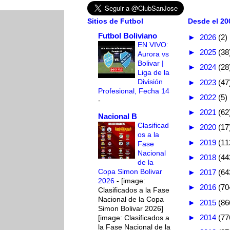
Sitios de Futbol
Desde el 200
Futbol Boliviano
►
2026
(2)
EN VIVO:
►
2025
(38
Aurora vs
Bolivar |
►
2024
(28
Liga de la
División
►
2023
(47
Profesional, Fecha 14
►
2022
(5)
-
►
2021
(62
Nacional B
Clasificad
►
2020
(17
os a la
►
2019
(11
Fase
Nacional
►
2018
(44
de la
Copa Simon Bolivar
►
2017
(64
2026
-
[image:
►
2016
(70
Clasificados a la Fase
Nacional de la Copa
►
2015
(86
Simon Bolivar 2026]
►
2014
(77
[image: Clasificados a
la Fase Nacional de la