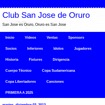
Club San Jose de Oruro
San Jose es Oruro, Oruro es San Jose
Inicio
Videos
Ventas
Sponsors
Socios
Inferiores
Idolos
Jugadores
Historia
Fixtures
Dirigencia
Cuerpo Técnico
Copa Sudamericana
Copa Libertadores
Canciones
PRIMERA A 2025
martes, diciembre 03, 2013