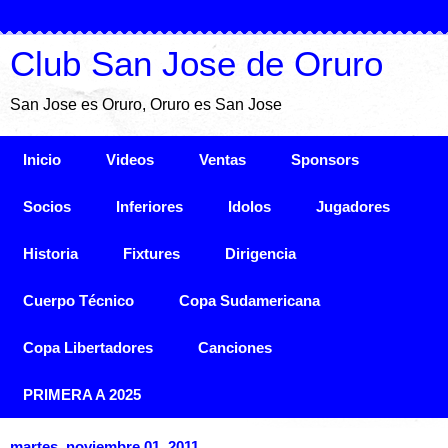
Club San Jose de Oruro
San Jose es Oruro, Oruro es San Jose
Inicio
Videos
Ventas
Sponsors
Socios
Inferiores
Idolos
Jugadores
Historia
Fixtures
Dirigencia
Cuerpo Técnico
Copa Sudamericana
Copa Libertadores
Canciones
PRIMERA A 2025
martes, noviembre 01, 2011