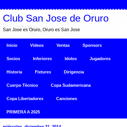
Club San Jose de Oruro
San Jose es Oruro, Oruro es San Jose
Inicio
Videos
Ventas
Sponsors
Socios
Inferiores
Idolos
Jugadores
Historia
Fixtures
Dirigencia
Cuerpo Técnico
Copa Sudamericana
Copa Libertadores
Canciones
PRIMERA A 2025
miércoles, diciembre 31, 2014