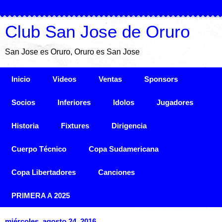
Club San Jose de Oruro
San Jose es Oruro, Oruro es San Jose
Inicio
Videos
Ventas
Sponsors
Socios
Inferiores
Idolos
Jugadores
Historia
Fixtures
Dirigencia
Cuerpo Técnico
Copa Sudamericana
Copa Libertadores
Canciones
PRIMERA A 2025
miércoles, agosto 24, 2016