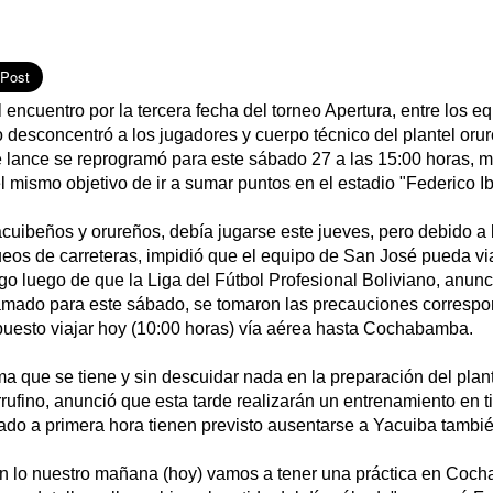
 encuentro por la tercera fecha del torneo Apertura, entre los 
o desconcentró a los jugadores y cuerpo técnico del plantel oru
 lance se reprogramó para este sábado 27 a las 15:00 horas, m
 mismo objetivo de ir a sumar puntos en el estadio "Federico Ib
acuibeños y orureños, debía jugarse este jueves, pero debido a
ueos de carreteras, impidió que el equipo de San José pueda vi
o luego de que la Liga del Fútbol Profesional Boliviano, anunc
ramado para este sábado, se tomaron las precauciones correspo
spuesto viajar hoy (10:00 horas) vía aérea hasta Cochabamba.
 que se tiene y sin descuidar nada en la preparación del plante
rufino, anunció que esta tarde realizarán un entrenamiento en ti
ado a primera hora tienen previsto ausentarse a Yacuiba tambié
n lo nuestro mañana (hoy) vamos a tener una práctica en Coch