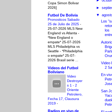
►
octub
Copa Simon Bolivar
2026]
►
septi
▼
agost
Futbol De Bolivia
Pronosticos Sabado
Los "s
25 de Julio de 2025
-
reto
25-07-2026 MLS New
los
England vs Atlanta -
entr
*New England o
Autori
empate* 25-07-2026
Brig
MLS Philadelphia vs
Parl
Seattle - *Philadelphia
Oruro
o empate* 25-07-
2026 Brasil serie ...
Video 
2 S
Videos del Futbol
Boliviano
En vivo
Video
Petr
Destroyer
Jos
s 1 - 2
Oriente
San Jo
Petrolero,
Yacu
Fecha 17, Clausura
duel
2019
-
Petr
Radios en vivo de
El part