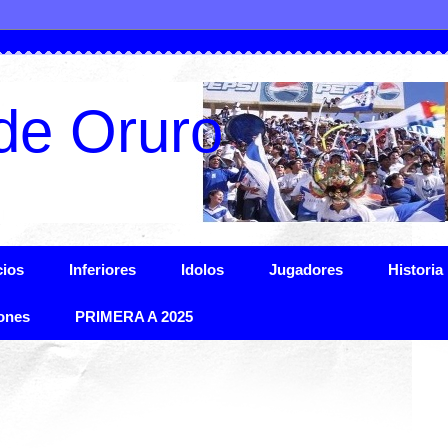
de Oruro
ios
Inferiores
Idolos
Jugadores
Historia
ones
PRIMERA A 2025