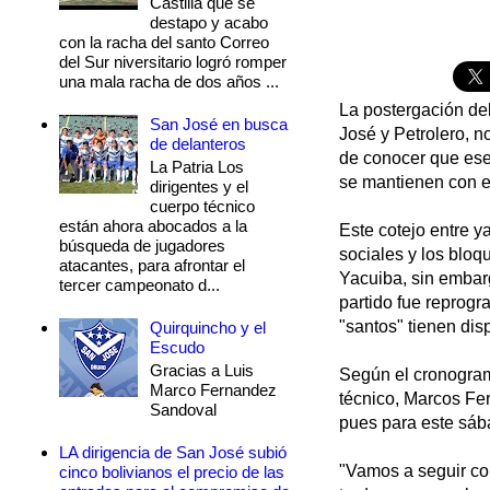
Castilla que se
destapo y acabo
con la racha del santo Correo
del Sur niversitario logró romper
una mala racha de dos años ...
La postergación del
San José en busca
José y Petrolero, n
de delanteros
de conocer que ese
La Patria Los
se mantienen con el
dirigentes y el
cuerpo técnico
están ahora abocados a la
Este cotejo entre y
búsqueda de jugadores
sociales y los bloq
atacantes, para afrontar el
Yacuiba, sin embarg
tercer campeonato d...
partido fue reprog
"santos" tienen di
Quirquincho y el
Escudo
Gracias a Luis
Según el cronograma
Marco Fernandez
técnico, Marcos Fer
Sandoval
pues para este sáb
LA dirigencia de San José subió
"Vamos a seguir co
cinco bolivianos el precio de las