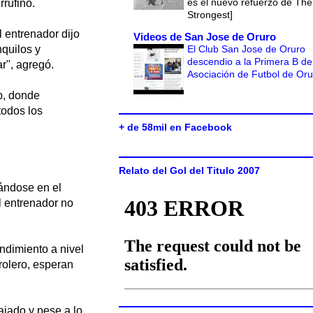
es el nuevo refuerzo de The
rrufino.
Strongest]
l entrenador dijo
Videos de San Jose de Oruro
El Club San Jose de Oruro
nquilos y
descendio a la Primera B de
r", agregó.
Asociación de Futbol de Or
b, donde
 todos los
+ de 58mil en Facebook
Relato del Gol del Titulo 2007
ándose en el
l entrenador no
ndimiento a nivel
rolero, esperan
ajado y pese a lo