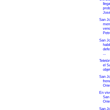
lleg
prob
Jos
San J
ment
venc
Petr
San Jo
habil
defe
...
Teletó
el S
objet
San Jo
fren
Orie
En vivo
San
Orie
San J