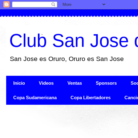
Club San Jose 
San Jose es Oruro, Oruro es San Jose
Inicio
Videos
Ventas
Sponsors
Soc
Copa Sudamericana
Copa Libertadores
Canci