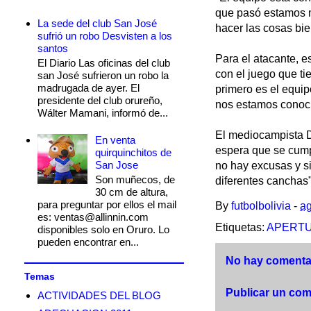
que pasó estamos m
La sede del club San José
hacer las cosas bie
sufrió un robo Desvisten a los
santos
Para el atacante, e
El Diario Las oficinas del club
con el juego que ti
san José sufrieron un robo la
madrugada de ayer. El
primero es el equip
presidente del club orureño,
nos estamos conoci
Wálter Mamani, informó de...
El mediocampista D
En venta
espera que se cump
quirquinchitos de
San Jose
no hay excusas y s
Son muñecos, de
diferentes canchas"
30 cm de altura,
para preguntar por ellos el mail
By
futbolbolivia
-
ag
es: ventas@allinnin.com
Etiquetas:
APERTU
disponibles solo en Oruro. Lo
pueden encontrar en...
No hay comentar
Temas
Publicar un com
ACTIVIDADES DEL BLOG