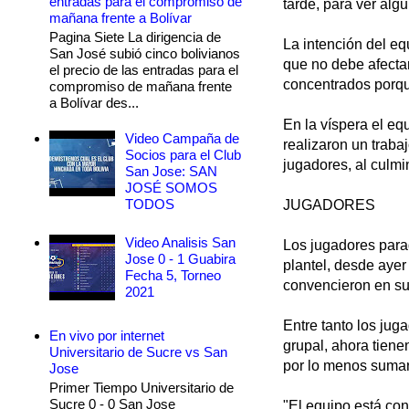
entradas para el compromiso de
tarde, para ver algu
mañana frente a Bolívar
Pagina Siete La dirigencia de
La intención del eq
San José subió cinco bolivianos
que no debe afectar
el precio de las entradas para el
concentrados porqu
compromiso de mañana frente
a Bolívar des...
En la víspera el eq
Video Campaña de
realizaron un trabaj
Socios para el Club
jugadores, al culmi
San Jose: SAN
JOSÉ SOMOS
TODOS
JUGADORES
Video Analisis San
Los jugadores para
Jose 0 - 1 Guabira
plantel, desde ayer
Fecha 5, Torneo
convencieron en su
2021
Entre tanto los jug
En vivo por internet
grupal, ahora tiene
Universitario de Sucre vs San
por lo menos sumar
Jose
Primer Tiempo Universitario de
Sucre 0 - 0 San Jose
"El equipo está con