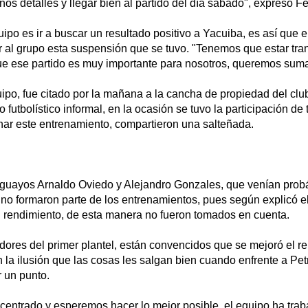
nos detalles y llegar bien al partido del día sábado", expresó Fe
uipo es ir a buscar un resultado positivo a Yacuiba, es así que e
 al grupo esta suspensión que se tuvo. "Tenemos que estar tra
e ese partido es muy importante para nosotros, queremos suma
uipo, fue citado por la mañana a la cancha de propiedad del clu
o futbolístico informal, en la ocasión se tuvo la participación de
nar este entrenamiento, compartieron una salteñada.
guayos Arnaldo Oviedo y Alejandro Gonzales, que venían prob
 no formaron parte de los entrenamientos, pues según explicó e
 rendimiento, de esta manera no fueron tomados en cuenta.
adores del primer plantel, están convencidos que se mejoró el re
n la ilusión que las cosas les salgan bien cuando enfrente a Pet
 un punto.
centrado y esperemos hacer lo mejor posible, el equipo ha trab