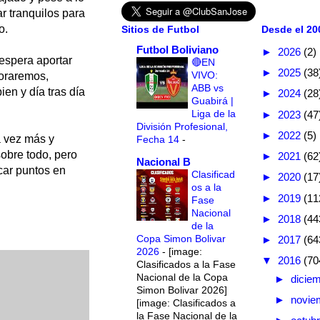
r tranquilos para
o.
Sitios de Futbol
Desde el 200
Futbol Boliviano
►
2026
(2)
espera aportar
🔴EN
►
2025
(38
VIVO:
joraremos,
ABB vs
en y día tras día
►
2024
(28
Guabirá |
Liga de la
►
2023
(47
División Profesional,
►
2022
(5)
 vez más y
Fecha 14
-
obre todo, pero
►
2021
(62
Nacional B
car puntos en
Clasificad
►
2020
(17
os a la
►
2019
(11
Fase
Nacional
►
2018
(44
de la
Copa Simon Bolivar
►
2017
(64
2026
-
[image:
▼
2016
(70
Clasificados a la Fase
Nacional de la Copa
►
dicie
Simon Bolivar 2026]
►
novie
[image: Clasificados a
la Fase Nacional de la