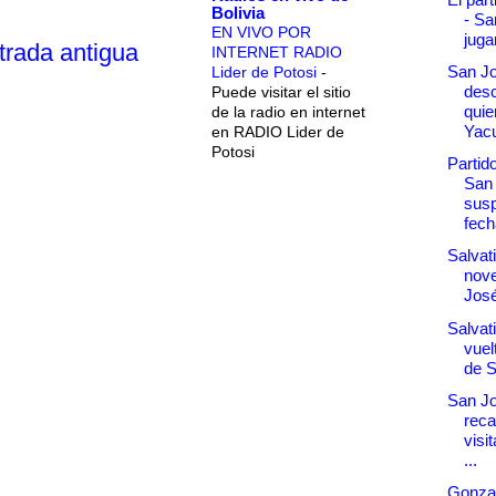
Bolivia
- Sa
EN VIVO POR
juga
trada antigua
INTERNET RADIO
San Jo
Lider de Potosi
-
desc
Puede visitar el sitio
quie
de la radio en internet
Yac
en RADIO Lider de
Potosi
Partido
San
susp
fech
Salvati
nov
Jos
Salvat
vuel
de 
San J
reca
visi
...
Gonzal