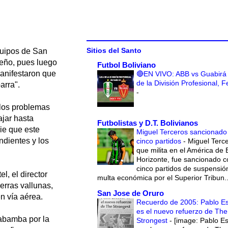
Sitios del Santo
equipos de San
reño, pues luego
Futbol Boliviano
anifestaron que
🔴EN VIVO: ABB vs Guabirá 
de la División Profesional, 
arra".
-
 los problemas
ajar hasta
Futbolistas y D.T. Bolivianos
ie que este
Miguel Terceros sancionado
ndientes y los
cinco partidos
-
Miguel Terce
que milita en el América de 
Horizonte, fue sancionado c
cinco partidos de suspensió
l, el director
multa económica por el Superior Tribun..
erras vallunas,
San Jose de Oruro
n vía aérea.
Recuerdo de 2005: Pablo E
es el nuevo refuerzo de The
abamba por la
Strongest
-
[image: Pablo E