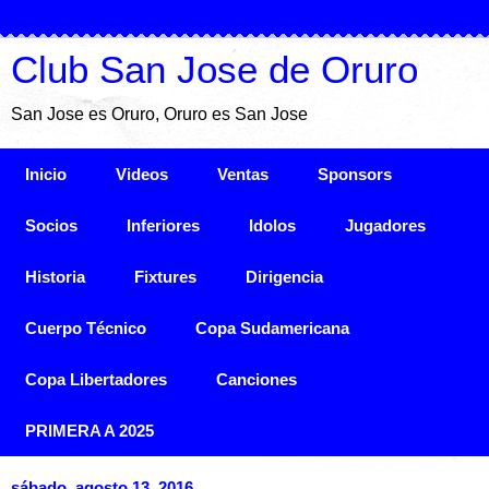
Club San Jose de Oruro
San Jose es Oruro, Oruro es San Jose
Inicio
Videos
Ventas
Sponsors
Socios
Inferiores
Idolos
Jugadores
Historia
Fixtures
Dirigencia
Cuerpo Técnico
Copa Sudamericana
Copa Libertadores
Canciones
PRIMERA A 2025
sábado, agosto 13, 2016